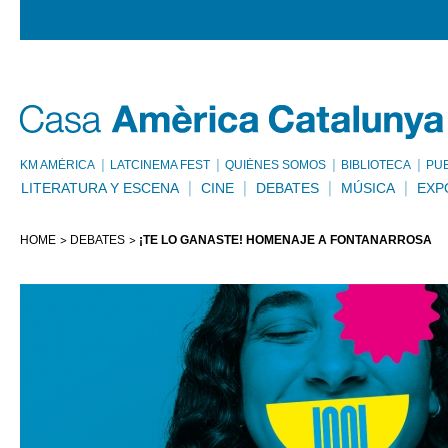
KM AMÈRICA
LATCINEMA FEST
QUIÉNES SOMOS
BIBLIOTECA
PU
LITERATURA Y ESCENA
CINE
DEBATES
MÚSICA
EXP
HOME
DEBATES
¡TE LO GANASTE! HOMENAJE A FONTANARROSA