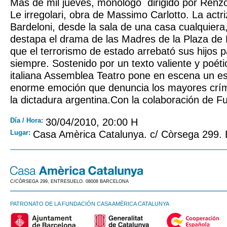
Más de mil jueves, monólogo dirigido por Renz
Le irregolari, obra de Massimo Carlotto. La actr
Bardeloni, desde la sala de una casa cualquiera
destapa el drama de las Madres de la Plaza de
que el terrorismo de estado arrebató sus hijos 
siempre. Sostenido por un texto valiente y poét
italiana Assemblea Teatro pone en escena un e
enorme emoción que denuncia los mayores crí
la dictadura argentina.Con la colaboración de Fu
Día / Hora:
30/04/2010, 20:00 H
Lugar:
Casa Amèrica Catalunya. c/ Còrsega 299.
C/CÒRSEGA 299, ENTRESUELO. 08008 BARCELONA
PATRONATO DE LA FUNDACIÓN CASA AMÈRICA CATALUNYA