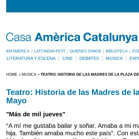
KM AMÈRICA
LATCINEMA FEST
QUIÉNES SOMOS
BIBLIOTECA
PU
LITERATURA Y ESCENA
CINE
DEBATES
MÚSICA
EXP
HOME
MÚSICA
TEATRO: HISTORIA DE LAS MADRES DE LA PLAZA D
Teatro: Historia de las Madres de l
Mayo
"Más de mil jueves"
“A mí me gustaba bailar y soñar. Amaba a mi m
hija. También amaba mucho este país”. Con es