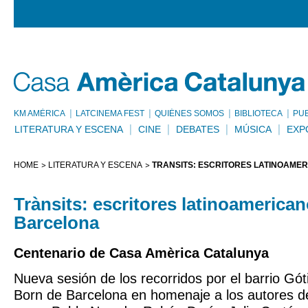
KM AMÈRICA
LATCINEMA FEST
QUIÉNES SOMOS
BIBLIOTECA
PU
LITERATURA Y ESCENA
CINE
DEBATES
MÚSICA
EXP
HOME
LITERATURA Y ESCENA
TRÀNSITS: ESCRITORES LATINOAME
Trànsits: escritores latinoamerica
Barcelona
Centenario de Casa Amèrica Catalunya
Nueva sesión de los recorridos por el barrio Gótic
Born de Barcelona en homenaje a los autores d