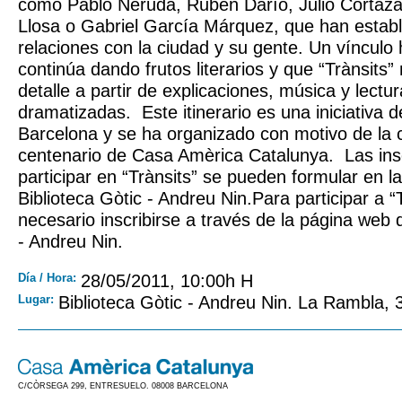
como Pablo Neruda, Rubén Darío, Julio Cortáza
Llosa o Gabriel García Márquez, que han estab
relaciones con la ciudad y su gente. Un vínculo 
continúa dando frutos literarios y que “Trànsits
detalle a partir de explicaciones, música y lectu
dramatizadas. Este itinerario es una iniciativa d
Barcelona y se ha organizado con motivo de la
centenario de Casa Amèrica Catalunya. Las ins
participar en “Trànsits” se pueden formular en l
Biblioteca Gòtic - Andreu Nin.Para participar a “
necesario inscribirse a través de la página web d
- Andreu Nin.
Día / Hora:
28/05/2011, 10:00h H
Lugar:
Biblioteca Gòtic - Andreu Nin. La Rambla, 
C/CÒRSEGA 299, ENTRESUELO. 08008 BARCELONA