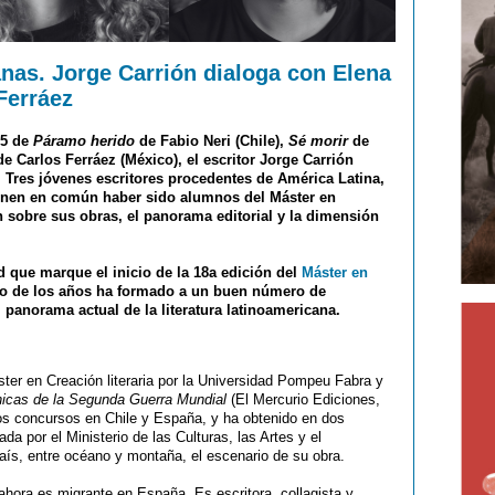
nas. Jorge Carrión dialoga con Elena
Ferráez
25 de
Páramo herido
de Fabio Neri (Chile),
Sé morir
de
e Carlos Ferráez (México), el escritor Jorge Carrión
. Tres jóvenes escritores procedentes de América Latina,
ienen en común haber sido alumnos del Máster en
 sobre sus obras, el panorama editorial y la dimensión
d que marque el inicio de la 18a edición del
Máster en
go de los años ha formado a un buen número de
l panorama actual de la literatura latinoamericana.
ter en Creación literaria por la Universidad Pompeu Fabra y
nicas de la Segunda Guerra Mundial
(El Mercurio Ediciones,
sos concursos en Chile y España, y ha obtenido en dos
ada por el Ministerio de las Culturas, las Artes y el
aís, entre océano y montaña, el escenario de su obra.
hora es migrante en España. Es escritora, collagista y