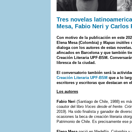
Tres novelas latinoamerica
Mesa, Fabio Neri y Carlos 
Con motivo de la publicación en este 20
Elena Mesa (Colombia) y
Mapas inútiles
d
dialoga con los autores de estas novelas
afincados en Barcelona y que también t
Creación Literaria UPF-BSM. Conversarán
libresca de la ciudad.
El conversatorio también será la activida
Creación Literaria UPF-BSM
que a lo lar
escritores y escritoras que destacan en e
Los autores
Fabio Neri
(Santiago de Chile, 1988) es más
coautor del libro
Voces desde el frente. Cró
2019). Ha sido finalista y ganador de diver
ocasiones la beca de creación literaria otorg
Patrimonio de Chile. Es precisamente ese p
Elena Mesa
nació en Medellín, Colombia y a