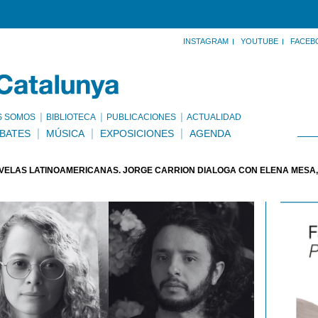
INSTAGRAM
YOUTUBE
FACEB
S SOMOS
BIBLIOTECA
PUBLICACIONES
ACTUALIDAD
BATES
MÚSICA
EXPOSICIONES
AGENDA
VELAS LATINOAMERICANAS. JORGE CARRIÓN DIALOGA CON ELENA MESA, 