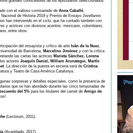
 entre grandes conocedores de los epistolarios seleccionados.
do con el valioso comisariado de
Anna Caballé
,
io Nacional de Historia 2019 y Premio de Ensayo Jovellanos
os han intervenido en el ciclo, que ha contado también con
tores y actrices con diversos acentos: mexicano, colombiano,
ano, entre otros.
icipación del ensayista y crítico de arte
Iván de la Nuez
,
Universidad de Barcelona,
Marcelino Jiménez
y con la crítica
rpretando las cartas las actrices
Marieta Sánchez, Lorena
los actores
Joaquín Daniel, William Arunategui, Martín
net
. La dirección de la puesta en escena será de
Cristina
eratura y Teatro de Casa Amèrica Catalunya.
lgunas sorpresas y detalles especiales, como la presencia de
olarios que se han abordado durante las cinco temporadas de
escuento del 5%
para los titulares del carnet de
Amigo de
tos!
uhe
(Lectorum, 2011).
ía
(Acantilado, 2017).