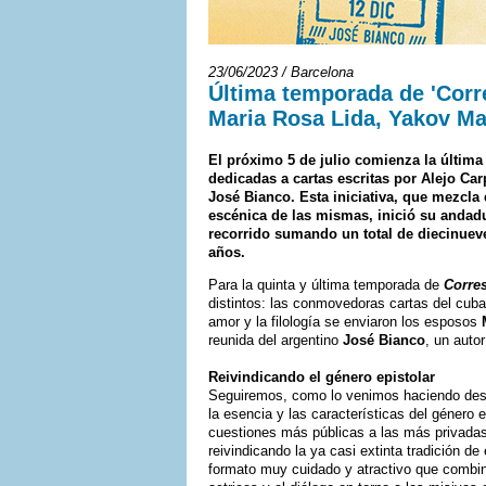
23/06/2023 / Barcelona
Última temporada de 'Corr
Maria Rosa Lida, Yakov Ma
El próximo 5 de julio comienza la última
dedicadas a cartas escritas por Alejo Car
José Bianco. Esta iniciativa, que mezcla 
escénica de las mismas, inició su andadur
recorrido sumando un total de diecinueve
años.
Para la quinta y última temporada de
Corre
distintos: las conmovedoras cartas del cub
amor y la filología se enviaron los esposos
reunida del argentino
José Bianco
, un auto
Reivindicando el género epistolar
Seguiremos, como lo venimos haciendo desd
la esencia y las características del género 
cuestiones más públicas a las más privadas 
reivindicando la ya casi extinta tradición d
formato muy cuidado y atractivo que combina