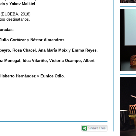
ida
y
Yakov Malkiel
.
(EUDEBA, 2018).
tos destinatarios.
oradas:
 Julio Cortázar
y
Néstor Almendros
.
ibeyro, Rosa Chacel, Ana María Moix
y
Emma Reyes
.
z Monegal, Idea Vilariño, Victoria Ocampo, Albert
lisberto Hernández
y
Eunice Odio
.