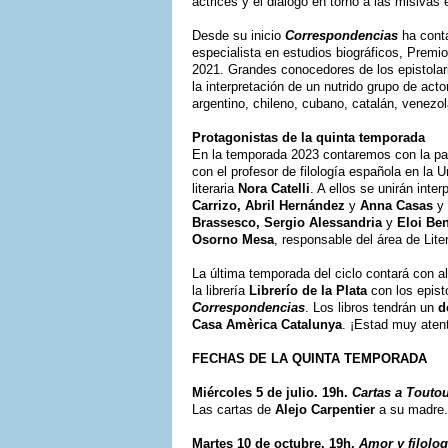
actrices y el diálogo en torno a las misivas
Desde su inicio
Correspondencias
ha conta
especialista en estudios biográficos, Prem
2021. Grandes conocedores de los epistolari
la interpretación de un nutrido grupo de ac
argentino, chileno, cubano, catalán, venezol
Protagonistas de la quinta temporada
En la temporada 2023 contaremos con la part
con el profesor de filología española en la 
literaria
Nora Catelli
. A ellos se unirán inte
Carrizo, Abril Hernández
y
Anna Casas
y 
Brassesco, Sergio Alessandria
y
Eloi Be
Osorno Mesa
, responsable del área de Lit
La última temporada del ciclo contará con a
la librería
Librerío de la Plata
con los epist
Correspondencias
. Los libros tendrán un
d
Casa Amèrica Catalunya
. ¡Estad muy aten
FECHAS DE LA QUINTA TEMPORADA
Miércoles 5 de julio. 19h.
Cartas a Touto
Las cartas de
Alejo Carpentier
a su madre.
Martes 10 de octubre. 19h.
Amor y filolog