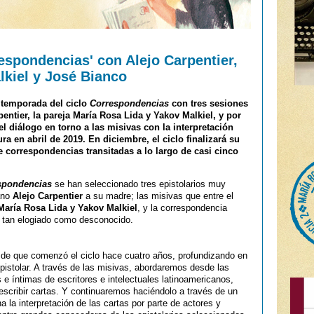
espondencias' con Alejo Carpentier,
lkiel y José Bianco
 temporada del ciclo
Correspondencias
con tres sesiones
pentier, la pareja María Rosa Lida y Yakov Malkiel, y por
el diálogo en torno a las misivas con la interpretación
a en abril de 2019. En diciembre, el ciclo finalizará su
 correspondencias transitadas a lo largo de casi cinco
spondencias
se han seleccionado tres epistolarios muy
ano
Alejo Carpentier
a su madre; las misivas que entre el
María Rosa Lida y Yakov Malkiel
, y la correspondencia
r tan elogiado como desconocido.
e que comenzó el ciclo hace cuatro años, profundizando en
epistolar. A través de las misivas, abordaremos desde las
e íntimas de escritores e intelectuales latinoamericanos,
e escribir cartas. Y continuaremos haciéndolo a través de un
 la interpretación de las cartas por parte de actores y