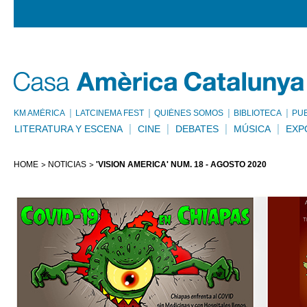
KM AMÈRICA
LATCINEMA FEST
QUIÉNES SOMOS
BIBLIOTECA
PU
LITERATURA Y ESCENA
CINE
DEBATES
MÚSICA
EXP
HOME
NOTICIAS
'VISIÓN AMÉRICA' NÚM. 18 - AGOSTO 2020