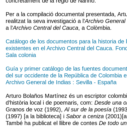
concretament de la regió de Nariño.
Per a la compilació documental presentada, Art
realitzat la seva investigació a l’
Archivo General 
a l’
Archivo Central del Cauca
, a Colòmbia.
Catálogo de los documentos para la historia de 
existentes en el Archivo Central del Cauca. Fo
Sala colonia
Guía y primer catálogo de las fuentes documenta
del sur occidente de la República de Colombia e
Archivo General de Indias : Sevilla - España
Arturo Bolaños Martínez és un escriptor colombi
d’història local i de poemaris, com:
Desde una ori
Granos de voz (1992),
Al sur de la poesía
(1993
(1997) [a la biblioteca] i
Sabor a ceniza
(2001)[a 
També ha publicat el llibre de contes
De todo un