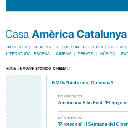
KM AMÈRICA
LATCINEMA FEST
QUI SOM
BIBLIOTECA
PUBLICACI
LITERATURA I ESCENA
CINEMA
DEBATS
MÚSICA
EX
HOME
NMD##HISTORICO_CINEMA##
NMD##historico_Cinema##
DATA 09/03/2023
Americana Film Fest: 'El hoyo en 
DATA 18/12/2022
'Pirotecnia' | I Setmana del Ci