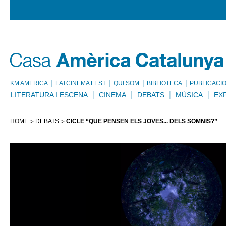
KM AMÈRICA
LATCINEMA FEST
QUI SOM
BIBLIOTECA
PUBLICACI
LITERATURA I ESCENA
CINEMA
DEBATS
MÚSICA
EX
HOME
DEBATS
CICLE “QUÈ PENSEN ELS JOVES... DELS SOMNIS?”