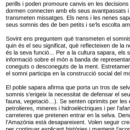
perills i poden promoure canvis en les decision
dormen connecten amb els seus avantpassats i 
transmeten missatges. Els nens i les nenes sap
seus somnis des de ben petits i se’ls escolta am
Sovint ens preguntem què transmeten el somnis
quin és el seu significat, què reflecteixen de la n
és la seva funció... Per a la cultura sapara, els
informació sobre el món a banda de representa
coneguts o desconeguts de la ment. Estretament v
el somni participa en la construcció social del m
El poble sapara afirma que porta un tros de selv
somnis s’erigeix la necessitat de defensar el seu 
fauna, vegetació…). Se senten oprimits per le
petrolieres, mineres i hidroelèctriques i per l’afa
carreteres que pretenen entrar en la selva. De
l’Amazònia està desapareixent. Volen seguir cr
per continuar explicant històries i mantenir l’a