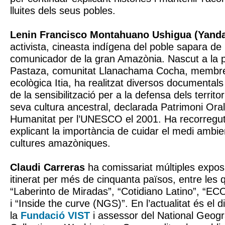
lluites dels seus pobles.
Lenin Francisco Montahuano Ushigua (Yand
activista, cineasta indígena del poble sapara de 
comunicador de la gran Amazònia. Nascut a la p
Pastaza, comunitat Llanachama Cocha, membre
ecològica Itia, ha realitzat diversos documentals
de la sensibilització per a la defensa dels territo
seva cultura ancestral, declarada Patrimoni Oral
Humanitat per l’UNESCO el 2001. Ha recorregut
explicant la importància de cuidar el medi ambien
cultures amazòniques.
Claudi Carreras
ha comissariat múltiples expos
itinerat per més de cinquanta països, entre les
“Laberinto de Miradas”, “Cotidiano Latino”, “EC
i “Inside the curve (NGS)”. En l’actualitat és el 
la
Fundació VIST
i assessor del National Geogra