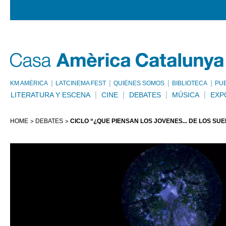
KM AMÈRICA
LATCINEMA FEST
QUIÉNES SOMOS
BIBLIOTECA
PU
LITERATURA Y ESCENA
CINE
DEBATES
MÚSICA
EXP
HOME
DEBATES
CICLO “¿QUÉ PIENSAN LOS JÓVENES... DE LOS SU