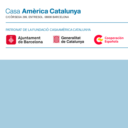
C/CÒRSEGA 299, ENTRESOL. 08008 BARCELONA
PATRONAT DE LA FUNDACIÓ CASA AMÈRICA CATALUNYA