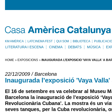
KM AMÈRICA
LATCINEMA FEST
QUI SOM
BIBLIOTECA
PUBLICACI
LITERATURA I ESCENA
CINEMA
DEBATS
MÚSICA
EX
HOME
EXPOSICIONS
INAUGURADA L’EXPOSICIÓ 'VAYA VALLA' A B
22/12/2009 / Barcelona
Inaugurada l’exposició 'Vaya Valla'
El 16 de setembre es va celebrar al Museu M
Barcelona la inauguració de l'exposició ‘Vaya
Revolucionària Cubana'. La mostra és un viat
seves tanques, per la Cuba revolucionària, o