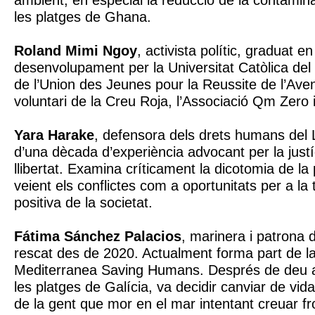
ambient, en especial la reducció de la contamina
les platges de Ghana.
Roland Mimi Ngoy
, activista polític, graduat 
desenvolupament per la Universitat Catòlica de
de l’Union des Jeunes pour la Reussite de l’Aven
voluntari de la Creu Roja, l’Associació Qm Zero i
Yara Harake
, defensora dels drets humans de
d’una dècada d’experiència advocant per la justíci
llibertat. Examina críticament la dicotomia de la p
veient els conflictes com a oportunitats per a la
positiva de la societat.
Fátima Sánchez Palacios
, marinera i patrona
rescat des de 2020. Actualment forma part de la 
Mediterranea Saving Humans. Després de deu a
les platges de Galícia, va decidir canviar de vid
de la gent que mor en el mar intentant creuar fr