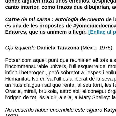
donde alguien traza unos círculos, desplieg
canto interior, como trazos que dibujarían, a
Carne de mi carne : antología de cuento
de 
és una de les propostes de #yomequedoencas
Editores, que us animem a llegir.
[Enllaç al p
Ojo izquierdo
Daniela Tarazona
(Mèxic, 1975)
Potser com aquell punt que reunia en ell tots el
l'incommensurable univers, l'ull esquerre del mon
infinit i heterogeni, però sobretot a l'espès i enl
Humanitat. No en va l'ull és alliberat de la seva 
un ritus d'aigua i sal que renta, al seu torn, les f
Oracle, mirall, brúixola, astrolabi, el conegut òr
l'origen de tot, és a dir, a ella, a Mary Shelley: l
No recuerdo haber encendido este cigarro
Katy