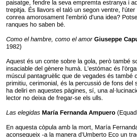
paisatge, fendre la seva empremta estranya i ad
trepitja. És llavors el taló un segon ventre, l'úte
conrea amorosament l'embrió d'una idea? Potse
ranques ho saben bé.
Como el hambre, como el amor
Giuseppe Cap
1982)
Aquest és un conte sobre la gola, però també s
insaciable del gènere humà. L'estómac és l'òrg
múscul pantagruèlic que de vegades és també cor
primitiu, cerimonial, és la percussió de fons del s
ha deliri en aquestes pàgines, sí, una al·lucinaci
lector no deixa de fregar-se els ulls.
Las elegidas
María Fernanda Ampuero
(Equado
En aquesta còpula amb la mort, María Fernan
aconsegueix -a la manera d'Umberto Eco un trac