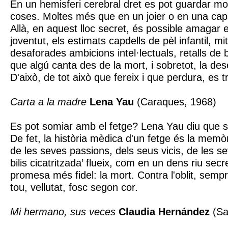
En un hemisferi cerebral dret es pot guardar mol
coses. Moltes més que en un joier o en una ca
Allà, en aquest lloc secret, és possible amagar el 
joventut, els estimats capdells de pèl infantil, m
desaforades ambicions intel·lectuals, retalls de
que algú canta des de la mort, i sobretot, la de
D'això, de tot això que fereix i que perdura, es 
Carta a la madre
Lena Yau
(Caraques, 1968)
Es pot somiar amb el fetge? Lena Yau diu que si
De fet, la història mèdica d'un fetge és la memò
de les seves passions, dels seus vicis, de les se
bilis cicatritzada’ flueix, com en un dens riu secre
promesa més fidel: la mort. Contra l'oblit, semp
tou, vellutat, fosc segon cor.
Mi hermano, sus veces
Claudia Hernández
(Sa