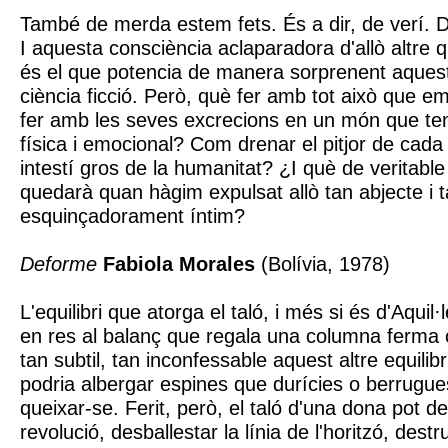
També de merda estem fets. És a dir, de verí. D
I aquesta consciència aclaparadora d'allò altre 
és el que potencia de manera sorprenent aquest
ciència ficció. Però, què fer amb tot això que 
fer amb les seves excrecions en un món que ten
física i emocional? Com drenar el pitjor de cada
intestí gros de la humanitat? ¿I què de veritable 
quedarà quan hàgim expulsat allò tan abjecte i 
esquinçadorament íntim?
Deforme
Fabiola Morales
(Bolívia, 1978)
L'equilibri que atorga el taló, i més si és d'Aquil
en res al balanç que regala una columna ferma o
tan subtil, tan inconfessable aquest altre equilibr
podria albergar espines que durícies o berrugu
queixar-se. Ferit, però, el taló d'una dona pot 
revolució, desballestar la línia de l'horitzó, destr