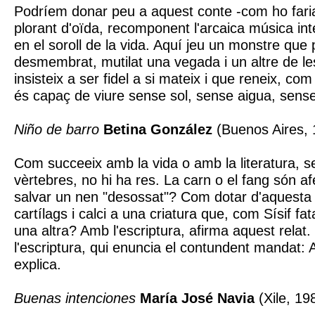
Podríem donar peu a aquest conte -com ho faria
plorant d'oïda, recomponent l'arcaica música int
en el soroll de la vida. Aquí jeu un monstre que 
desmembrat, mutilat una vegada i un altre de le
insisteix a ser fidel a si mateix i que reneix, co
és capaç de viure sense sol, sense aigua, sense
Niño de barro
Betina González
(Buenos Aires, 
Com succeeix amb la vida o amb la literatura, 
vèrtebres, no hi ha res. La carn o el fang són a
salvar un nen "desossat"? Com dotar d'aquesta 
cartílags i calci a una criatura que, com Sísif fa
una altra? Amb l'escriptura, afirma aquest relat. 
l'escriptura, qui enuncia el contundent mandat: A
explica.
Buenas intenciones
María José Navia
(Xile, 19