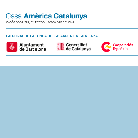
C/CÒRSEGA 299, ENTRESOL. 08008 BARCELONA
PATRONAT DE LA FUNDACIÓ CASA AMÈRICA CATALUNYA