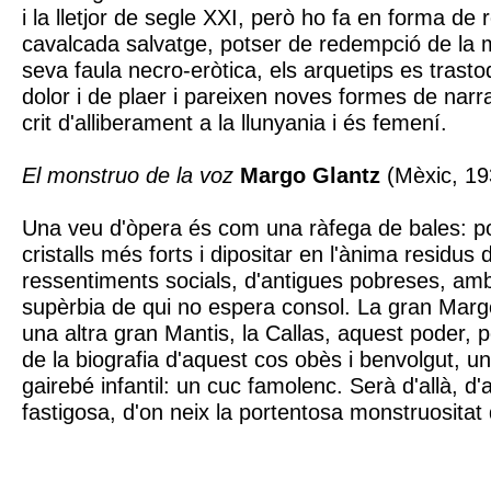
i la lletjor de segle XXI, però ho fa en forma de 
cavalcada salvatge, potser de redempció de la m
seva faula necro-eròtica, els arquetips es trast
dolor i de plaer i pareixen noves formes de narr
crit d'alliberament a la llunyania i és femení.
El monstruo de la voz
Margo Glantz
(Mèxic, 19
Una veu d'òpera és com una ràfega de bales: pot
cristalls més forts i dipositar en l'ànima residus 
ressentiments socials, d'antigues pobreses, amb
supèrbia de qui no espera consol. La gran Marg
una altra gran Mantis, la Callas, aquest poder,
de la biografia d'aquest cos obès i benvolgut, un 
gairebé infantil: un cuc famolenc. Serà d'allà, d'
fastigosa, d'on neix la portentosa monstruositat