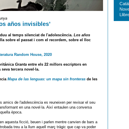
Catà
Nove
Llibr
lunya
s años invisibles’
uu al temps silenciat de l'adolescència.
Los años
la sobre el passat i com el recordem, sobre el lloc
teratura Random House, 2020
británica
Granta
entre els 22 millors escriptors en
 seva tercera novel·la.
ència
Mapa de las lenguas: un mapa sin fronteras
de les
os amics de l'adolescència es reuneixen per revisar el seu
ransformant en una novel·la. Així entaulen una conversa
aquella època.
en aquesta ficció, beuen i parlen mentre canvien de bars a
robada treu a la llum aquell març tràgic que cap va poder