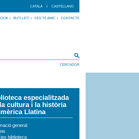
CATALÀ
CASTELLANO
BOOK
BUTLLETÍ
FES-TE AMIC
CONTACTE
lioteca especialitzada
la cultura i la història
mèrica Llatina
rmació general
eis
ies biblioteca