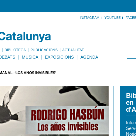
INSTAGRAM
YOUTUBE
FACE
BIBLIOTECA
PUBLICACIONS
ACTUALITAT
DEBATS
MÚSICA
EXPOSICIONS
AGENDA
NAL: ‘LOS AÑOS INVISIBLES’
Bib
en 
d'A
Info
Serv
Notíc