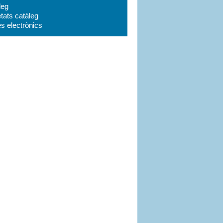
leg
tats catàleg
es electrònics