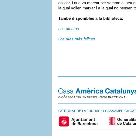
oblidar, i que va marcar per sempre al seu 
la qual volien marxar i a la qual no pensen t
També disponibles a la biblioteca:
Los afectos
Los días más felices
C/CÒRSEGA 299, ENTRESOL. 08008 BARCELONA
PATRONAT DE LA FUNDACIÓ CASA AMÈRICA CA