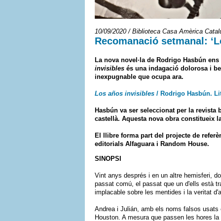
10/09/2020 / Biblioteca Casa Amèrica Cata
Recomanació setmanal: ‘Lo
La nova novel·la de Rodrigo Hasbún ens d
invisibles
és una indagació dolorosa i bel
inexpugnable que ocupa ara.
Los años invisibles
/ Rodrigo Hasbún. Li
Hasbún va ser seleccionat per la revista 
castellà. Aquesta nova obra constitueix la
El llibre forma part del projecte de refer
editorials Alfaguara i Random House.
SINOPSI
Vint anys després i en un altre hemisferi, d
passat comú, el passat que un d'ells està t
implacable sobre les mentides i la veritat d'
Andrea i Julián, amb els noms falsos usats 
Houston. A mesura que passen les hores la t