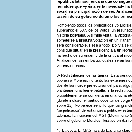
república latinoamericana que consigue s
humildes que –y ésta es la novedad– ha 
social su principal razón de ser. Analice
acción de su gobierno durante los prime
Rompiendo todos los pronósticos,vo Morales
superando el 50% de los votos, un resultado
historia boliviana. A simple vista, la victo
someterse a ninguna votación en un Parlamen
será considerable. Pese a todo, Bolivia se c
consigue situar en la presidencia a un repr
ha hecho de su origen y de la crítica al mod
Analicemos, sin embargo, cuáles serán las p
primeros meses.
3- Redistribución de las tierras. Ésta será o
oponen a Morales, no tanto las exteriores 
dos de las nueve prefecturas del país, algo
plantearán una fuerte batalla. Y la redistrib
probablemente se convierta en una lucha e
(donde incluso, el partido opositor de Jorg
sobre 12). No parece sencillo que los grande
“perjudicados” de esta nueva política– estén
además, la irrupción del MST (Movimiento Si
sobre el gobierno Morales, forzado en dar r
4.- La coca. El MAS ha sido bastante claro e