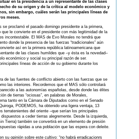
ituar en la presidencia a un representante de las clases
hecho de su origen y de la crítica al modelo económico y
mos, sin embargo, cuáles serán las principales líneas de
ros meses.
 se proclamó el pasado domingo presidente a la primera,
 que le convierte en el presidente con más legitimidad de la
ria es incontestable. El MAS de Evo Morales no tendrá que
to donde la presencia de las fuerzas “tradicionales” aún
onvierte así en la primera república latinoamericana que
esentante de las clases humildes que –y ésta es la novedad–
elo económico y social su principal razón de ser.
rincipales líneas de acción de su gobierno durante los
tra de las fuentes de conflicto abierto con las fuerzas que se
como las interiores. Recordemos que el MAS sólo controlará
 parecido a las autonomías españolas, desde donde las élites
ución de tierras “ociosas”, en palabras de Morales,
terna tanto en la Cámara de Diputados como en el Senado
e Quiroga, PODEMOS, ha obtenido una ligera ventaja, 13
s terratenientes del oriente –que serían los principales
 dispuestos a ceder tierras alegremente. Desde la izquierda,
n Tierra) también se convertirá en un elemento de presión
espuestas rápidas a una población que las espera con deleite.
n su opinión sobre este cultivo: “no habrá erradicacionrs