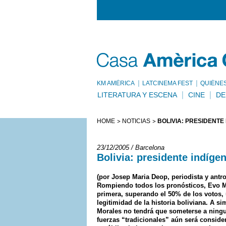
KM AMÈRICA
LATCINEMA FEST
QUIÉNE
LITERATURA Y ESCENA
CINE
DE
HOME
NOTICIAS
BOLIVIA: PRESIDENTE 
23/12/2005 / Barcelona
Bolivia: presidente indígen
(por Josep Maria Deop, periodista y antr
Rompiendo todos los pronósticos, Evo M
primera, superando el 50% de los votos, 
legitimidad de la historia boliviana. A si
Morales no tendrá que someterse a ningu
fuerzas “tradicionales” aún será consider