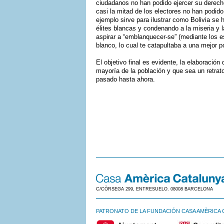
ciudadanos no han podido ejercer su derech
casi la mitad de los electores no han podi
ejemplo sirve para ilustrar como Bolivia se
élites blancas y condenando a la miseria y l
aspirar a “emblanquecer-se” (mediante los e
blanco, lo cual te catapultaba a una mejor po
El objetivo final es evidente, la elaboració
mayoría de la población y que sea un retrato 
pasado hasta ahora.
C/CÒRSEGA 299, ENTRESUELO. 08008 BARCELONA
PATRONATO DE LA FUNDACIÓN CASA AMÈRICA 