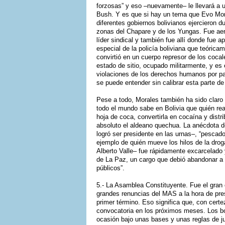
forzosas” y eso –nuevamente– le llevará a 
Bush. Y es que si hay un tema que Evo Moral
diferentes gobiernos bolivianos ejercieron d
zonas del Chapare y de los Yungas. Fue ae
líder sindical y también fue allí donde fue
especial de la policía boliviana que teórica
convirtió en un cuerpo represor de los coca
estado de sitio, ocupado militarmente, y e
violaciones de los derechos humanos por part
se puede entender sin calibrar esta parte d
Pese a todo, Morales también ha sido claro e
todo el mundo sabe en Bolivia que quién real
hoja de coca, convertirla en cocaína y dist
absoluto el aldeano quechua. La anécdota d
logró ser presidente en las urnas–, “pescad
ejemplo de quién mueve los hilos de la droga
Alberto Valle– fue rápidamente excarcelado 
de La Paz, un cargo que debió abandonar a 
públicos”.
5.- La Asamblea Constituyente. Fue el gran 
grandes renuncias del MAS a la hora de pre
primer término. Eso significa que, con certe
convocatoria en los próximos meses. Los bol
ocasión bajo unas bases y unas reglas de j