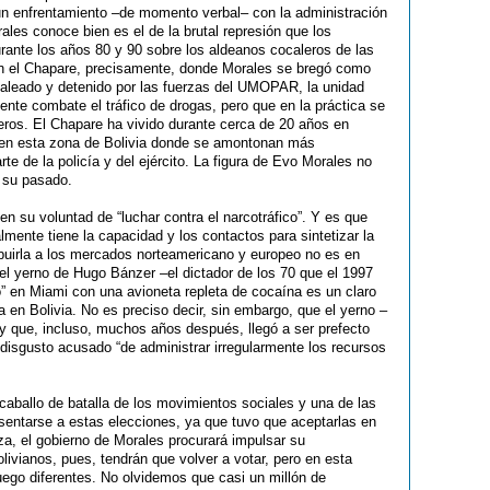
un enfrentamiento –de momento verbal– con la administración
es conoce bien es el de la brutal represión que los
urante los años 80 y 90 sobre los aldeanos cocaleros de las
n el Chapare, precisamente, donde Morales se bregó como
 apaleado y detenido por las fuerzas del UMOPAR, la unidad
mente combate el tráfico de drogas, pero que en la práctica se
leros. El Chapare ha vivido durante cerca de 20 años en
s en esta zona de Bolivia donde se amontonan más
e de la policía y del ejército. La figura de Evo Morales no
e su pasado.
n su voluntad de “luchar contra el narcotráfico”. Y es que
mente tiene la capacidad y los contactos para sintetizar la
ribuirla a los mercados norteamericano y europeo no es en
el yerno de Hugo Bánzer –el dictador de los 70 que el 1997
o” en Miami con una avioneta repleta de cocaína es un claro
 en Bolivia. No es preciso decir, sin embargo, que el yerno –
y que, incluso, muchos años después, llegó a ser prefecto
disgusto acusado “de administrar irregularmente los recursos
caballo de batalla de los movimientos sociales y una de las
sentarse a estas elecciones, ya que tuvo que aceptarlas en
za, el gobierno de Morales procurará impulsar su
ivianos, pues, tendrán que volver a votar, pero en esta
uego diferentes. No olvidemos que casi un millón de