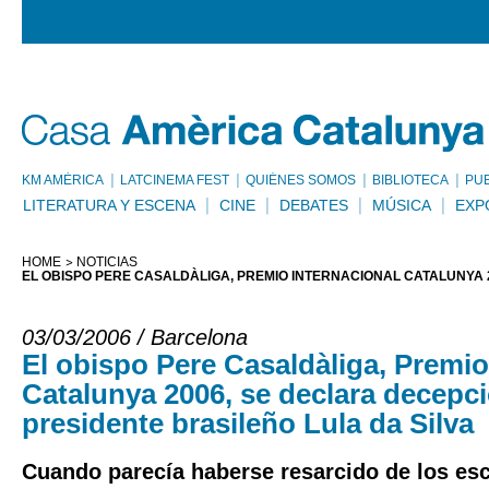
KM AMÈRICA
LATCINEMA FEST
QUIÉNES SOMOS
BIBLIOTECA
PU
LITERATURA Y ESCENA
CINE
DEBATES
MÚSICA
EXP
HOME
NOTICIAS
EL OBISPO PERE CASALDÀLIGA, PREMIO INTERNACIONAL CATALUNYA 
03/03/2006 / Barcelona
El obispo Pere Casaldàliga, Premio
Catalunya 2006, se declara decepc
presidente brasileño Lula da Silva
Cuando parecía haberse resarcido de los es