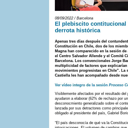
08/09/2022 / Barcelona
El plebiscito contitucional
derrota histórica
Apenas tres días después del contundent
Constitución en Chile, dos de los miembr
Magna han comparecido en la sesión de an
el Centro Salvador Allende y el Comité 
Barcelona. Los convencionales Jorge Ba
multiplicidad de factores que explicarían
movimientos progresistas en Chile”. La
Castiella les han acompañado desde nues
Ver vídeo integro de la sesión
Proceso Co
Visiblemente afectados por el resultado del 
ayudaron a elaborar (62% de rechazo por un
desconocmiento generalizado sobre el conten
lanzada por sus detractores como principa
obligado al presidente del país, Gabriel Bor
“El país desconocía de qué va la Constitución
intoxicaciones. El volumen de cambios que 