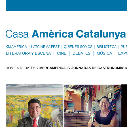
KM AMÈRICA
LATCINEMA FEST
QUIÉNES SOMOS
BIBLIOTECA
PU
LITERATURA Y ESCENA
CINE
DEBATES
MÚSICA
EXP
HOME
DEBATES
MERCAMÈRICA. IV JORNADAS DE GASTRONOMÍA: MÉX