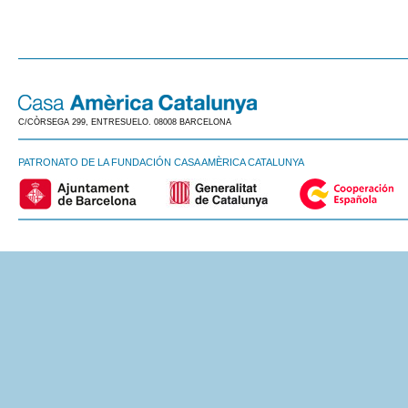
C/CÒRSEGA 299, ENTRESUELO. 08008 BARCELONA
PATRONATO DE LA FUNDACIÓN CASA AMÈRICA CATALUNYA