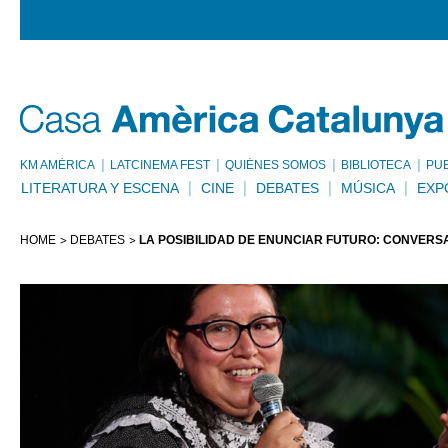
KM AMÈRICA
LATCINEMA FEST
QUIÉNES SOMOS
BIBLIOTECA
PU
LITERATURA Y ESCENA
CINE
DEBATES
MÚSICA
EXP
HOME
DEBATES
LA POSIBILIDAD DE ENUNCIAR FUTURO: CONVERS