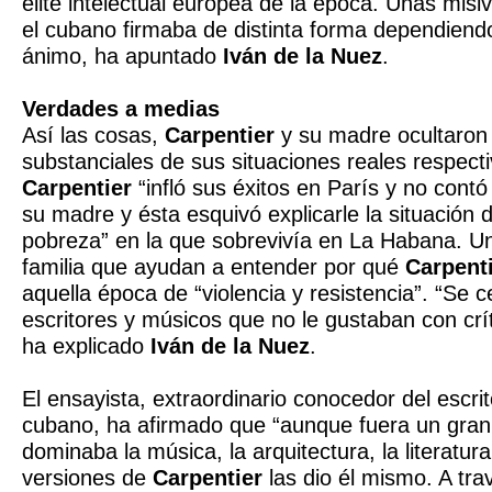
élite intelectual europea de la época. Unas misiv
el cubano firmaba de distinta forma dependiend
ánimo, ha apuntado
Iván de la Nuez
.
Verdades a medias
Así las cosas,
Carpentier
y su madre ocultaron
substanciales de sus situaciones reales respect
Carpentier
“infló sus éxitos en París y no contó 
su madre y ésta esquivó explicarle la situación 
pobreza” en la que sobrevivía en La Habana. U
familia que ayudan a entender por qué
Carpent
aquella época de “violencia y resistencia”. “Se c
escritores y músicos que no le gustaban con crí
ha explicado
Iván de la Nuez
.
El ensayista, extraordinario conocedor del escrit
cubano, ha afirmado que “aunque fuera un gran 
dominaba la música, la arquitectura, la literatura
versiones de
Carpentier
las dio él mismo. A tra