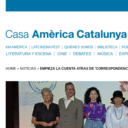
KM AMÈRICA
LATCINEMA FEST
QUIÉNES SOMOS
BIBLIOTECA
PU
LITERATURA Y ESCENA
CINE
DEBATES
MÚSICA
EXP
HOME
NOTICIAS
EMPIEZA LA CUENTA ATRÁS DE 'CORRESPONDENC