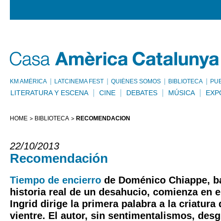
KM AMÈRICA
LATCINEMA FEST
QUIÉNES SOMOS
BIBLIOTECA
PU
LITERATURA Y ESCENA
CINE
DEBATES
MÚSICA
EXP
HOME
BIBLIOTECA
RECOMENDACIÓN
22/10/2013
Recomendación
Tiempo de encierro
de Doménico Chiappe, ba
historia real de un desahucio, comienza en e
Ingrid dirige la primera palabra a la criatura
vientre. El autor, sin sentimentalismos, des