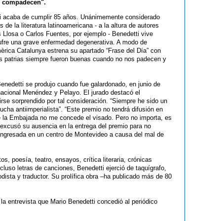
s compadecen".
tti acaba de cumplir 85 años. Unánimemente considerado
e la literatura latinoamericana - a la altura de autores
Llosa o Carlos Fuentes, por ejemplo - Benedetti vive
ufre una grave enfermedad degenerativa. A modo de
èrica Catalunya estrena su apartado “Frase del Día” con
das patrias siempre fueron buenas cuando no nos padecen y
enedetti se produjo cuando fue galardonado, en junio de
nacional Menéndez y Pelayo. El jurado destacó el
irse sorprendido por tal consideración. “Siempre he sido un
cha antiimperialista”. “Este premio no tendrá difusión en
e la Embajada no me concede el visado. Pero no importa, es
excusó su ausencia en la entrega del premio para no
, ingresada en un centro de Montevideo a causa del mal de
s, poesía, teatro, ensayos, crítica literaria, crónicas
luso letras de canciones, Benedetti ejerció de taquígrafo,
iodista y traductor. Su prolífica obra –ha publicado más de 80
la entrevista que Mario Benedetti concedió al periódico