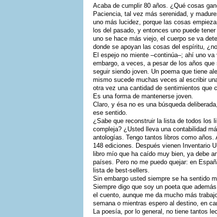
Acaba de cumplir 80 años. ¿Qué cosas gan
Paciencia, tal vez más serenidad, y madure
uno más lucidez, porque las cosas empiezan
los del pasado, y entonces uno puede tener
uno se hace más viejo, el cuerpo se va dete
donde se apoyan las cosas del espíritu, ¿n
El espejo no miente –continúa–; ahí uno va v
embargo, a veces, a pesar de los años que 
seguir siendo joven. Un poema que tiene aleg
mismo sucede muchas veces al escribir una 
otra vez una cantidad de sentimientos que c
Es una forma de mantenerse joven.
Claro, y ésa no es una búsqueda deliberada
ese sentido.
¿Sabe que reconstruir la lista de todos los
compleja? ¿Usted lleva una contabilidad m
antologías. Tengo tantos libros como años. A
148 ediciones. Después vienen Inventario Un
libro mío que ha caído muy bien, ya debe an
países. Pero no me puedo quejar: en Españ
lista de best-sellers.
Sin embargo usted siempre se ha sentido 
Siempre digo que soy un poeta que además
el cuento, aunque me da mucho más trabajo.
semana o mientras espero al destino, en c
La poesía, por lo general, no tiene tantos l