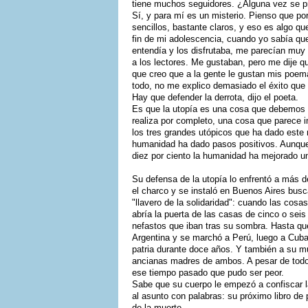
tiene muchos seguidores. ¿Alguna vez se p
Sí, y para mí es un misterio. Pienso que p
sencillos, bastante claros, y eso es algo qu
fin de mi adolescencia, cuando yo sabía que 
entendía y los disfrutaba, me parecían muy
a los lectores. Me gustaban, pero me dije qu
que creo que a la gente le gustan mis poem
todo, no me explico demasiado el éxito que 
Hay que defender la derrota, dijo el poeta.
Es que la utopía es una cosa que debemos m
realiza por completo, una cosa que parece i
los tres grandes utópicos que ha dado este
humanidad ha dado pasos positivos. Aunque 
diez por ciento la humanidad ha mejorado un
Su defensa de la utopía lo enfrentó a más 
el charco y se instaló en Buenos Aires busc
"llavero de la solidaridad": cuando las co
abría la puerta de las casas de cinco o sei
nefastos que iban tras su sombra. Hasta que 
Argentina y se marchó a Perú, luego a Cuba
patria durante doce años. Y también a su m
ancianas madres de ambos. A pesar de todo
ese tiempo pasado que pudo ser peor.
Sabe que su cuerpo le empezó a confiscar l
al asunto con palabras: su próximo libro de
de la muerte.