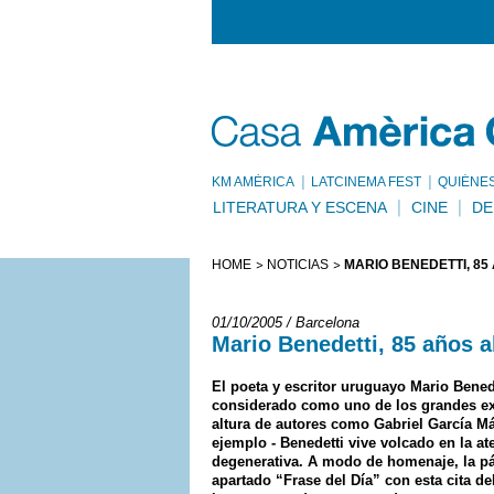
KM AMÈRICA
LATCINEMA FEST
QUIÉNE
LITERATURA Y ESCENA
CINE
DE
HOME
NOTICIAS
MARIO BENEDETTI, 85
01/10/2005 / Barcelona
Mario Benedetti, 85 años al
El poeta y escritor uruguayo Mario Bene
considerado como uno de los grandes expo
altura de autores como Gabriel García M
ejemplo - Benedetti vive volcado en la a
degenerativa. A modo de homenaje, la pá
apartado “Frase del Día” con esta cita d