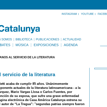
INSTAGRAM
YOUTUBE
FACEB
S SOMOS
BIBLIOTECA
PUBLICACIONES
ACTUALIDAD
BATES
MÚSICA
EXPOSICIONES
AGENDA
 AÑOS AL SERVICIO DE LA LITERATURA
 servicio de la literatura
detti acaba de cumplir 85 años. Unánimemente
nents actuales de la literatura latinoamericana - a la
árquez, Mario Vargas Llosa o Carlos Fuentes, por
tención de su esposa, que sufre una grave enfermedad
gina electrónica de Casa Amèrica Catalunya estrena su
el autor de “La Tregua”: "segundas patrias siempre fueron