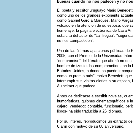
buenas cuando no nos padecen y no no
El poeta y escritor uruguayo Mario Benede
como uno de los grandes exponents actuales d
como Gabriel García Márquez, Mario Vargas 
volcado en la atención de su esposa, que s
homenaje, la página electrónica de Casa Am
esta cita del autor de “La Tregua”: "segun
no nos compadecen".
Una de las últimas aparciones públicas de B
2005, con el Premio de la Universidad Inter
“compromiso” del literato que afirmó no sent
hombre de izquierdas comprometido con la lu
Estados Unidos, a donde no puedo ir porqu
como un premio más” ironizó Benedetti que 
interrumpir sus visitas diarias a su esposa
Alzheimer que padece.
Antes de dedicarse a escribir novelas, cuento
humorísticas, guiones cinematográficos e inc
cajero, vendedor, contable, funcionario, per
libros- ha sido traducida a 25 idiomas.
Por su interés, reproducimos un extracto de 
Clarín con motivo de su 80 aniversario.