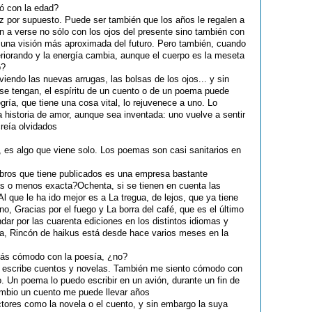
ó con la edad?
z por supuesto. Puede ser también que los años le regalen a
 a verse no sólo con los ojos del presente sino también con
 una visión más aproximada del futuro. Pero también, cuando
riorando y la energía cambia, aunque el cuerpo es la meseta
o?
iendo las nuevas arrugas, las bolsas de los ojos... y sin
se tengan, el espíritu de un cuento o de un poema puede
ría, que tiene una cosa vital, lo rejuvenece a uno. Lo
historia de amor, aunque sea inventada: uno vuelve a sentir
reía olvidados
, es algo que viene solo. Los poemas son casi sanitarios en
 libros que tiene publicados es una empresa bastante
ás o menos exacta?Ochenta, si se tienen en cuenta las
l que le ha ido mejor es a La tregua, de lejos, que ya tiene
o, Gracias por el fuego y La borra del café, que es el último
dar por las cuarenta ediciones en los distintos idiomas y
a, Rincón de haikus está desde hace varios meses en la
más cómodo con la poesía, ¿no?
 escribe cuentos y novelas. También me siento cómodo con
 Un poema lo puedo escribir en un avión, durante un fin de
ambio un cuento me puede llevar años
ectores como la novela o el cuento, y sin embargo la suya