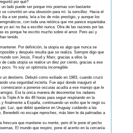
reguntó por qué?
or un lado puede ser porque mis poemas son bastante
e se convirtió en una obsesión para mí: la sencillez. Hacia el
iba a ser poeta, leía a los de más prestigio, y aunque los
 enigmáticos, con toda una retórica que me parece espantaba
e yo así no iba a escribir nunca. Otra de las razones por las
as es porque he escrito mucho sobre el amor. Pero así y
han tenido.
antener. Por definición, la utopía es algo que nunca se
mposible y después resulta que se realiza. Siempre digo que
 mundo son Jesús, Freud y Marx; gracias a ellos la
de cada utopía se realice un diez por ciento, gracias a ese
 poco. Yo soy un optimista incorregible.
de un destierro. Debutó como exiliado en 1983, cuando cruzó
ando una seguridad incierta. Fue aquí donde inauguró el
sas comenzaron a ponerse oscuras acudía a ese manojo que le
s amigos. Era la única manera de desorientar los radares
la Triple A le dio 48 horas para seguir respirando en la
 y finalmente a España, continuando un exilio que le negó su
ujer, Luz, que debió quedarse en Uruguay cuidando a las
, Benedetti no escupe reproches; más bien le da palmadas a
a frescura que mantiene su mente, pero él le pone el pecho
 poemas, El mundo que respiro, pone el acento en la cercanía