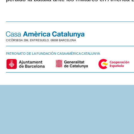
C/CÒRSEGA 299, ENTRESUELO. 08008 BARCELONA
PATRONATO DE LA FUNDACIÓN CASA AMÈRICA CATALUNYA