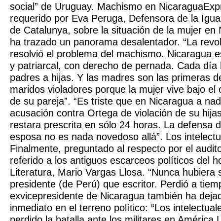
social” de Uruguay. Machismo en NicaraguaEx
requerido por Eva Peruga, Defensora de la Igua
de Catalunya, sobre la situación de la mujer en
ha trazado un panorama desalentador. “La revol
resolvió el problema del machismo. Nicaragua e
y patriarcal, con derecho de pernada. Cada día 
padres a hijas. Y las madres son las primeras 
maridos violadores porque la mujer vive bajo el 
de su pareja”. “Es triste que en Nicaragua a nad
acusación contra Ortega de violación de su hija
restara prescrita en sólo 24 horas. La defensa 
esposa no es nada novedoso allá”. Los intelectu
Finalmente, preguntado al respecto por el audit
referido a los antiguos escarceos políticos del 
Literatura, Mario Vargas Llosa. “Nunca hubiera 
presidente (de Perú) que escritor. Perdió a tiem
exvicepresidente de Nicaragua también ha dejad
inmediato en el terreno político: “Los intelectu
perdido la batalla ante los militares en América L