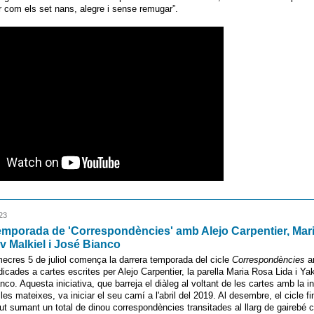
ar com els set nans, alegre i sense remugar”.
23
emporada de 'Correspondències' amb Alejo Carpentier, Mar
ov Malkiel i José Bianco
mecres 5 de juliol comença la darrera temporada del cicle
Correspondències
a
icades a cartes escrites per Alejo Carpentier, la parella Maria Rosa Lida i Yak
co. Aquesta iniciativa, que barreja el diàleg al voltant de les cartes amb la in
es mateixes, va iniciar el seu camí a l'abril del 2019. Al desembre, el cicle fin
ut sumant un total de dinou correspondències transitades al llarg de gairebé 