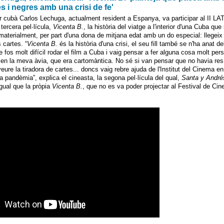
s i negres amb una crisi de fe'
or cubà Carlos Lechuga, actualment resident a Espanya, va participar al II L
tercera pel·lícula,
Vicenta B.
, la història del viatge a l'interior d'una Cuba que
materialment, per part d'una dona de mitjana edat amb un do especial: llegeix 
 cartes. “
Vicenta B.
és la història d'una crisi, el seu fill també se n'ha anat de
e fos molt difícil rodar el film a Cuba i vaig pensar a fer alguna cosa molt pe
r en la meva àvia, que era cartomàntica. No sé si van pensar que no havia res p
re la tiradora de cartes... doncs vaig rebre ajuda de l'Institut del Cinema en 
 pandèmia”, explica el cineasta, la segona pel·lícula del qual,
Santa y André
gual que la pròpia
Vicenta B.
, que no es va poder projectar al Festival de Ci