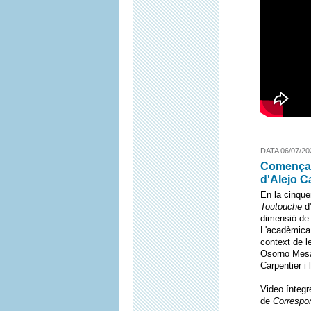
DATA 06/07/20
Comença e
d'Alejo C
En la cinque
Toutouche
d'
dimensió de 
L'acadèmica 
context de l
Osorno Mesa,
Carpentier i
Video ínteg
de
Correspo