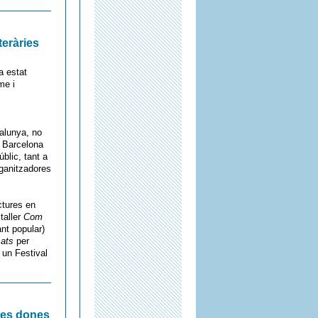
teràries
a estat
me i
alunya, no
a Barcelona
blic, tant a
rganitzadores
ctures en
 taller
Com
nt popular)
sats
per
 un Festival
 les dones