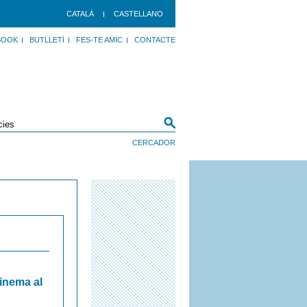
CATALÀ
CASTELLANO
BOOK
BUTLLETÍ
FES-TE AMIC
CONTACTE
cinema al