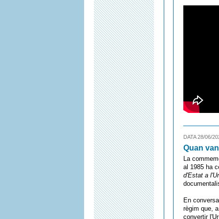
DATA 28/06/20
Quan van 
La commemora
al 1985 ha c
d'Estat a l'U
documentalis
En conversa 
règim que, a
convertir l'