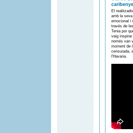
caribenye
El realitzad
amb la seva 
emocional i 
través de les
Tenia por qu
vaig inspira
només van veu
moment de la
censurada, i
l'Havana.