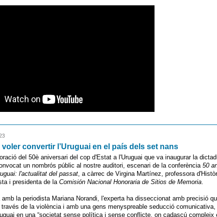
23
voler convertir l’Uruguai en el país dels set nans
ció del 50è aniversari del cop d'Estat a l'Uruguai que va inaugurar la dictad
onvocat un nombrós públic al nostre auditori, escenari de la conferència
50 a
ruguai: l'actualitat del passat
, a càrrec de Virgina Martínez, professora d'Històr
ta i presidenta de la
Comisión Nacional Honoraria de Sitios de Memoria
.
amb la periodista Mariana Norandi, l'experta ha disseccionat amb precisió qu
 través de la violència i amb una gens menyspreable seducció comunicativa, 
Uruguai en una “societat sense política i sense conflicte, on cadascú compleix e