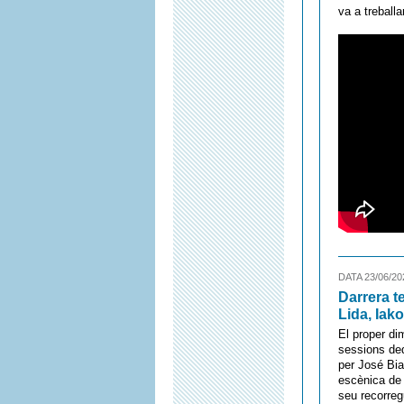
va a treball
DATA 23/06/20
Darrera t
Lida, Iak
El proper di
sessions ded
per José Bian
escènica de l
seu recorreg