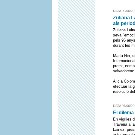
DATA 09/06/20
Zuliana L
als perio
Zuliana Lain
seva "emoció
pels 95 anys
durant les m
Marta Nin, d
Internacional
premi, compo
salvadoren
Alicia Colom
efectuar la 
resolució del
DATA 07/06/20
El dilema
En vigílies 
Traveria a l
Lainez, pres
acte organit