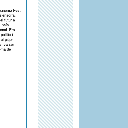
ATcinema Fest
 s'ensorra,
el futur a
l país...
rsonal. Em
olític i
el pitjor
s
, va ser
nema de