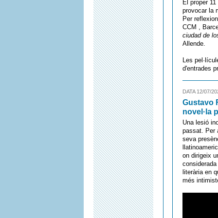
El proper 11
provocar la m
Per reflexio
CCM , Barce
ciudad de lo
Allende.
Les pel·lícu
d'entrades p
DATA 12/07/20
Gustavo F
novel·la 
Una lesió in
passat. Per 
seva presènc
llatinoameri
on dirigeix 
considerada 
literària en
més intimist