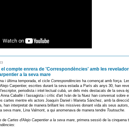
23
l compte enrera de 'Correspondències' amb les revelador
arpentier a la seva mare
na i última temporada, el cicle
Correspondències
ha començat amb força. L
Alejo Carpentier, escrites durant la seva estada a París als anys 30, han rev
l'escriptor, periodista i intel·lectual cubà, un dels més destacats de la seva è
Anna Caballé i l'assagista i crític d'art Iván de la Nuez han conversat sobre el
es cartes mentre els actors Joaquín Daniel i Marieta Sánchez, amb la direcció
 han interpretat de manera brillant les missives donant vida als seus autors,
 la seva mare, Lina Valmont, a qui anomenava de manera tendre
Toutouche
.
re de
Cartes d'Alejo Carpentier a la seva mare
, primera sessió de la cinquena
ndències
: