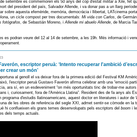
 de setembre es commemoren els 50 anys del cop d'estat militar a Xile, fet q
ort del president del país, Salvador Allende, i va donar pas a un llarg període 
nar sobre aquesta efemèride, memòria, democràcia i llibertat, LATcinema porta
lona, un cicle compost per tres documentals:
Mi vida con Carlos
, de Germán
s fotógrafos
, de Sebastián Moreno, i
Allende mi abuelo Allende
, de Marcia Ta
les es podran veure del 12 al 14 de setembre, a les 19h. Més informació i ven
roperament.
23
averón, escriptor peruà: ‘Intento recuperar l'ambició d’esc
per crear un món’
oportuna al genoll el va deixar fora de la primera edició del Festival KM Amèric
això, l'escriptor peruà Gustavo Faverón afirma celebrar amb una “emoció partic
ia, ara sí, en un esdeveniment “on més oportunitats tinc de trobar-me autors
cans i, curiosament, fora de l'Amèrica Llatina”. Resident des de fa anys als Es
un programa d'estudis llatinoamericans, aquest doctor en literatures i autor de
una de les obres de referència del segle XXI, admet sentir-se còmode en la t
 què hi conflueixen els grans temes desenvolupats pels escriptors del
boom
i l
es dels temps actuals.