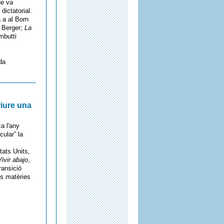
ue va
dictatorial.
 a al Born
 Berger;
La
mbutti
da
riure una
a l'any
ular” la
tats Units,
Vivir abajo
,
ransició
es matèries