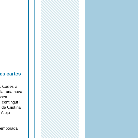
es cartes
es
Cartes a
elat una nova
poca.
 contingut i
 de Cristina
 Alejo
 temporada