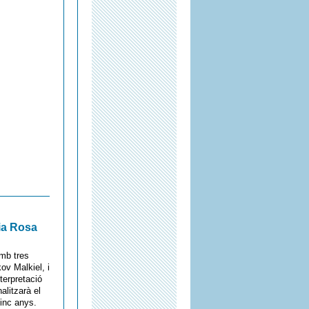
ia Rosa
mb tres
ov Malkiel, i
terpretació
alitzarà el
cinc anys.