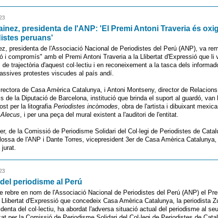
23
ainez, presidenta de l'ANP: 'El Premi Antoni Traveria és oxi
distes peruans'
ez, presidenta de l'Associació Nacional de Periodistes del Perú (ANP), va rem
 i compromís" amb el Premi Antoni Traveria a la Llibertat d'Expressió que li va
 de trajectòria d'aquest col·lectiu i en reconeixement a la tasca dels informa
assives protestes viscudes al país andí.
irectora de Casa Amèrica Catalunya, i Antoni Montseny, director de Relacions
s de la Diputació de Barcelona, institució que brinda el suport al guardó, van ll
st per la litografia
Periodistes incòmodes
, obra de l'artista i dibuixant mexic
c
Alecus
, i per una peça del mural existent a l'auditori de l'entitat.
er, de la Comissió de Periodisme Solidari del Col·legi de Periodistes de Cata
glossa de l'ANP i Dante Torres, vicepresident 3er de Casa Amèrica Catalunya, v
 jurat.
23
 del periodisme al Perú
de rebre en nom de l'Associació Nacional de Periodistes del Perú (ANP) el Pr
a Llibertat d'Expressió que concedeix Casa Amèrica Catalunya, la periodista Z
identa del col·lectiu, ha abordat l'adversa situació actual del periodisme al se
zat per la Comissió de Periodisme Solidari del Col·legi de Periodistes de Cat