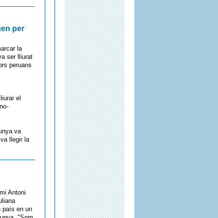
gen per
arcar la
 ser lliurat
dors peruans
iurar el
ano-
lunya va
a llegir la
emi Antoni
uliana
u país en un
alunya. "Som