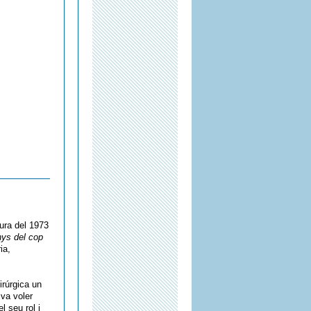
ura del 1973
nys del cop
ia,
irúrgica un
va voler
l seu rol i