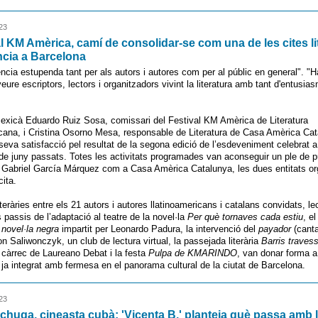
23
al KM Amèrica, camí de consolidar-se com una de les cites li
ncia a Barcelona
ncia estupenda tant per als autors i autores com per al públic en general". "H
ure escriptors, lectors i organitzadors vivint la literatura amb tant d'entusias
mexicà Eduardo Ruiz Sosa, comissari del Festival KM Amèrica de Literatura
cana, i Cristina Osorno Mesa, responsable de Literatura de Casa Amèrica Cat
eva satisfacció pel resultat de la segona edició de l’esdeveniment celebrat 
 de juny passats. Totes les activitats programades van aconseguir un ple de pú
a Gabriel García Márquez com a Casa Amèrica Catalunya, les dues entitats o
cita.
teràries entre els 21 autors i autores llatinoamericans i catalans convidats, le
s passis de l’adaptació al teatre de la novel·la
Per què tornaves cada estiu
, el
 novel·la negra
impartit per Leonardo Padura, la intervenció del
payador
(canta
on Saliwonczyk, un club de lectura virtual, la passejada literària
Barris traves
 càrrec de Laureano Debat i la festa
Pulpa de KMARINDO
, van donar forma a
a integrat amb fermesa en el panorama cultural de la ciutat de Barcelona.
23
chuga, cineasta cubà: 'Vicenta B.' planteja què passa amb