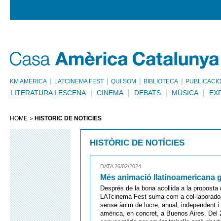
KM AMÈRICA
LATCINEMA FEST
QUI SOM
BIBLIOTECA
PUBLICACI
LITERATURA I ESCENA
CINEMA
DEBATS
MÚSICA
EX
HOME
HISTÒRIC DE NOTÍCIES
HISTÒRIC DE NOTÍCIES
DATA 26/02/2024
Més animació llatinoamericana g
Després de la bona acollida a la proposta
LATcinema Fest suma com a col·laborado
sense ànim de lucre, anual, independent i 
amèrica, en concret, a Buenos Aires. Del 