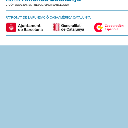
C/CÒRSEGA 299, ENTRESOL. 08008 BARCELONA
PATRONAT DE LA FUNDACIÓ CASA AMÈRICA CATALUNYA