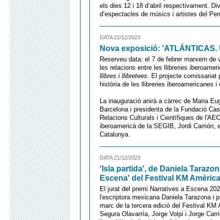
els dies 12 i 18 d’abril respectivament. 
d’espectacles de músics i artistes del Per
DATA 22/12/2023
Nova exposició: 'ATLÁNTICAS. Una 
Reserveu data: el 7 de febrer marxem de vi
les relacions entre les llibreries iberoam
llibres i llibretees.
El projecte comissariat pe
història de les llibreries iberoamericanes i
La inauguració anirà a càrrec de Maria Eug
Barcelona i presidenta de la Fundació Cas
Relacions Culturals i Científiques de l'AE
iberoamericà de la SEGIB, Jordi Carrión, e
Catalunya.
DATA 21/12/2023
'Isla partida', de Daniela Taraz
Escena' del Festival KM Amèric
El jurat del premi Narratives a Escena 202
l'escriptora mexicana Daniela Tarazona i pu
marc de la tercera edició del Festival KM
Segura Olavarría, Jorge Volpi i Jorge Carr