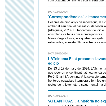
convocatòria per enviar treballs està obe
DATA 22/02/2024
‘Correspondències’, el tancamen
Després de cinc anys de recorregut, el ci
arribar al seu final el passat 22 de febrer
(Alfaguara, 2023). El tancament del cicle l
epistolaris va tenir com a protagonistes J
Mario Vargas Llosa, els quatre principals 
exhaurides, aquesta última entrega va unir m
DATA 15/02/2024
LATcinema Fest presenta l'avanç
edició
Del 13 al 17 de març del 2024, LATcinema
que recorren el continent llatinoamericà 
Perú, Brasil i Argentina. A la selecció to
fronteres espacials i temporals fent-les uni
reptes de la joventut, la salut mental i la
DATA 09/02/2024
‘ATLÁNTICAS’, la història no exp