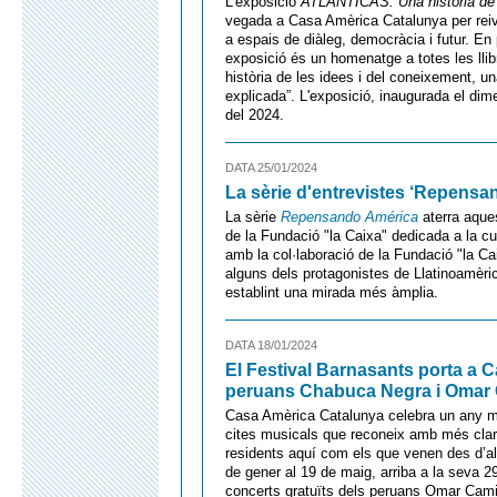
L'exposició
ATLÁNTICAS. Una història de llib
vegada a Casa Amèrica Catalunya per reivi
a espais de diàleg, democràcia i futur. En
exposició és un homenatge a totes les llibr
història de les idees i del coneixement, u
explicada”. L'exposició, inaugurada el dime
del 2024.
DATA 25/01/2024
La sèrie d'entrevistes ‘Repensa
La sèrie
Repensando América
aterra aques
de la Fundació "la Caixa" dedicada a la cu
amb la col·laboració de la Fundació "la Cai
alguns dels protagonistes de Llatinoamèrica 
establint una mirada més àmplia.
DATA 18/01/2024
El Festival Barnasants porta a 
peruans Chabuca Negra i Omar
Casa Amèrica Catalunya celebra un any m
cites musicals que reconeix amb més clare
residents aquí com els que venen des d’all
de gener al 19 de maig, arriba a la seva 2
concerts gratuïts dels peruans Omar Cami