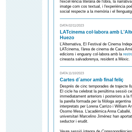
l'excel·lència literària de l'obra, la narrat
imatge com cos textual, i l'experiència p
social respecte a la memòria i el llenguatg
DATA 02/11/2023
LATcinema col·labora amb L'Alte
Huezo
L’Alternativa, El Festival de Cinema Inde
LATcinema, l'àrea de cinema de Casa Amèr
edicions i enguany col·labora amb la
rest
cineasta salvadorenya, resident a Mèxic.
DATA 11/10/2023
Cartes d´amor amb final feliç
Després de cinc temporades de trajecte lla
El cicle ha celebrat la penúltima sessió 
immediatament anteriors i posteriors a la 
la parella formada per la filòloga argenti
interpretats per Lorena Carrizo i William A
Osorno Mesa. L'acadèmica Anna Caballé,
universitari Marcelino Jiménez han aportat
seductor i erudit.
Veure sessió íntegra de
Correspondències: