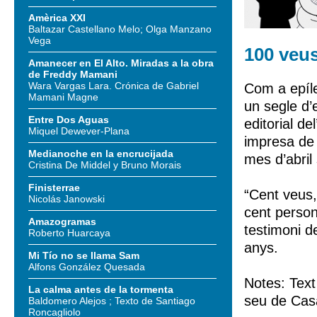
Amèrica XXI
Baltazar Castellano Melo; Olga Manzano
Vega
100 veus
Amanecer en El Alto. Miradas a la obra
de Freddy Mamani
Wara Vargas Lara. Crónica de Gabriel
Com a epíl
Mamani Magne
un segle d’
Entre Dos Aguas
editorial de
Miquel Dewever-Plana
impresa de 
Medianoche en la encrucijada
mes d’abril 
Cristina De Middel y Bruno Morais
Finisterrae
“Cent veus,
Nicolás Janowski
cent person
Amazogramas
testimoni d
Roberto Huarcaya
anys.
Mi Tío no se llama Sam
Alfons González Quesada
Notes: Text
La calma antes de la tormenta
seu de Cas
Baldomero Alejos ; Texto de Santiago
Roncagliolo