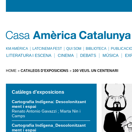
KM AMÈRICA
LATCINEMA FEST
QUI SOM
BIBLIOTECA
PUBLICACI
LITERATURA I ESCENA
CINEMA
DEBATS
MÚSICA
EX
HOME
CATÀLEGS D'EXPOSICIONS
100 VEUS. UN CENTENARI
Catàlegs d'exposicions
Cartografia Indígena: Descolonitzant
ment i espai
Renato Antonio Gavazzi ; Marta Nin i
Camps
Cartografia Indígena_Descolonitzant
ment i espai