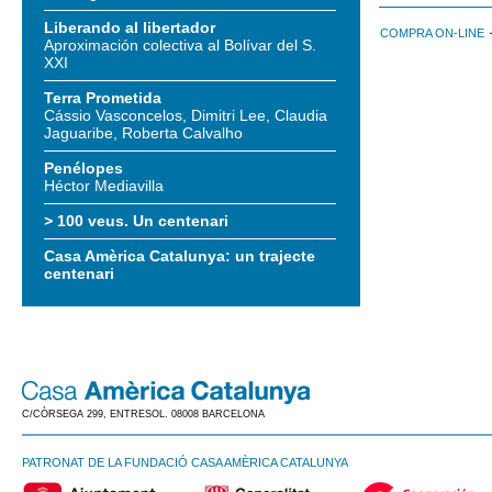
Liberando al libertador
COMPRA ON-LINE
Aproximación colectiva al Bolívar del S.
XXI
Terra Prometida
Cássio Vasconcelos, Dimitri Lee, Claudia
Jaguaribe, Roberta Calvalho
Penélopes
Héctor Mediavilla
100 veus. Un centenari
Casa Amèrica Catalunya: un trajecte
centenari
C/CÒRSEGA 299, ENTRESOL. 08008 BARCELONA
PATRONAT DE LA FUNDACIÓ CASA AMÈRICA CATALUNYA