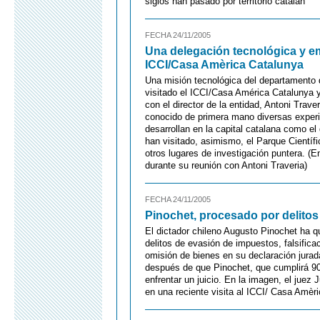
siglos han pasado por territorio catalán
FECHA 24/11/2005
Una delegación tecnológica y em
ICCI/Casa Amèrica Catalunya
Una misión tecnológica del departamento
visitado el ICCI/Casa América Catalunya y
con el director de la entidad, Antoni Trav
conocido de primera mano diversas experi
desarrollan en la capital catalana como e
han visitado, asimismo, el Parque Científi
otros lugares de investigación puntera. (
durante su reunión con Antoni Traveria)
FECHA 24/11/2005
Pinochet, procesado por delitos 
El dictador chileno Augusto Pinochet ha qu
delitos de evasión de impuestos, falsifica
omisión de bienes en su declaración jurad
después de que Pinochet, que cumplirá 90
enfrentar un juicio. En la imagen, el juez
en una reciente visita al ICCI/ Casa Amèr