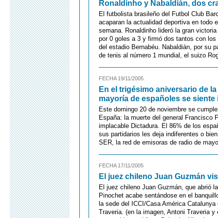
Ronaldinho y Nabaldián, dos cr
El futbolista brasileño del Futbol Club Bar
acaparan la actualidad deportiva en todo 
semana. Ronaldinho lideró la gran victoria 
por 0 goles a 3 y firmó dos tantos con lo
del estadio Bernabéu. Nabaldián, por su pa
de tenis al número 1 mundial, el suizo Rog
FECHA 19/11/2005
En el trigésimo aniversario de l
mayoría de españoles se siente i
Este domingo 20 de noviembre se cumplen 
España: la muerte del general Francisco F
implacable Dictadura. El 86% de los españ
sus partidarios les deja indiferentes o b
SER, la red de emisoras de radio de mayo
FECHA 17/11/2005
El juez chileno Juan Guzmán vis
El juez chileno Juan Guzmán, que abrió la 
Pinochet acabe sentándose en el banquill
la sede del ICCI/Casa América Catalunya do
Traveria. (en la imagen, Antoni Traveria 