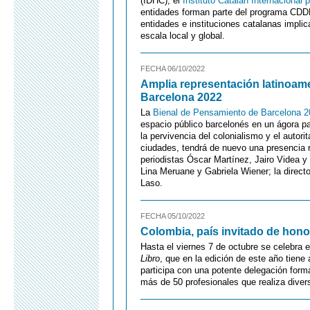
(IDHC); el
Instituto Catalán Internacional 
entidades forman parte del programa CDD
entidades e instituciones catalanas impl
escala local y global.
FECHA 06/10/2022
Amplia representación latinoam
Barcelona 2022
La
Bienal de Pensamiento de Barcelona 
espacio público barcelonés en un ágora p
la pervivencia del colonialismo y el autori
ciudades, tendrá de nuevo una presencia r
periodistas Óscar Martínez, Jairo Videa y
Lina Meruane y Gabriela Wiener; la director
Laso.
FECHA 05/10/2022
Colombia, país invitado de honor
Hasta el viernes 7 de octubre se celebra 
Libro
, que en la edición de este año tiene
participa con una potente delegación form
más de 50 profesionales que realiza diver