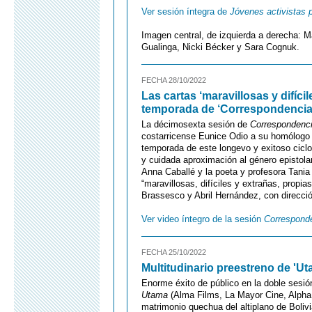
Ver sesión íntegra de
Jóvenes activistas p
Imagen central, de izquierda a derecha: M
Gualinga, Nicki Bécker y Sara Cognuk.
FECHA 28/10/2022
Las cartas ‘maravillosas y difícil
temporada de ‘Correspondencia
La décimosexta sesión de
Correspondenc
costarricense Eunice Odio a su homólogo 
temporada de este longevo y exitoso ciclo,
y cuidada aproximación al género epistola
Anna Caballé y la poeta y profesora Tania
“maravillosas, difíciles y extrañas, propia
Brassesco y Abril Hernández, con direcció
Ver video íntegro de la sesión
Correspond
FECHA 25/10/2022
Multitudinario preestreno de 'U
Enorme éxito de público en la doble sesi
Utama
(Alma Films, La Mayor Cine, Alpha V
matrimonio quechua del altiplano de Bolivi