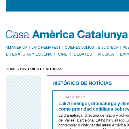
KM AMÈRICA
LATCINEMA FEST
QUIÉNES SOMOS
BIBLIOTECA
PU
LITERATURA Y ESCENA
CINE
DEBATES
MÚSICA
EXP
HOME
HISTÓRICO DE NOTÍCIAS
HISTÓRICO DE NOTÍCIAS
FECHA 17/11/2022
Lali Armengol, dramaturga y dire
como prioridad cotidiana sobrevi
La dramaturga, directora de teatro y activ
del Vallès. Barcelona. 1945) ha visitado
contemplar y disfrutar del mural Amèrica 