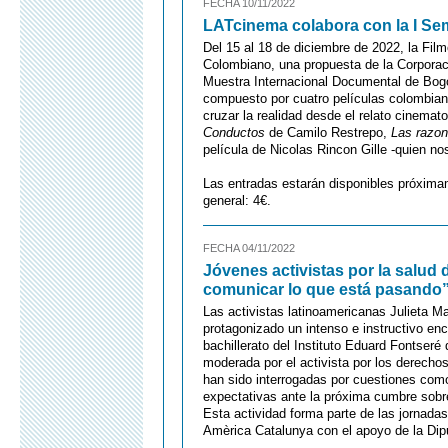
FECHA 10/11/2022
LATcinema colabora con la I S
Del 15 al 18 de diciembre de 2022, la Fil
Colombiano, una propuesta de la Corpor
Muestra Internacional Documental de Bogo
compuesto por cuatro películas colombian
cruzar la realidad desde el relato cinema
Conductos
de Camilo Restrepo,
Las razon
película de Nicolas Rincon Gille -quien nos
Las entradas estarán disponibles próxima
general: 4€.
FECHA 04/11/2022
Jóvenes activistas por la salud 
comunicar lo que está pasando
Las activistas latinoamericanas Julieta 
protagonizado un intenso e instructivo en
bachillerato del Instituto Eduard Fontseré
moderada por el activista por los derech
han sido interrogadas por cuestiones como
expectativas ante la próxima cumbre sobre 
Esta actividad forma parte de las jornada
Amèrica Catalunya con el apoyo de la Dip