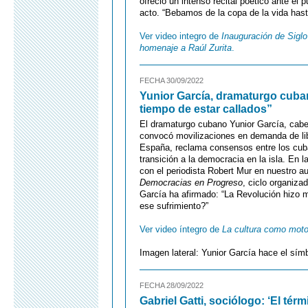
ofreció un intenso recital poético ante el 
acto. “Bebamos de la copa de la vida has
Ver video integro de
Inauguración de Sigl
homenaje a Raúl Zurita
.
FECHA 30/09/2022
Yunior García, dramaturgo cuba
tiempo de estar callados”
El dramaturgo cubano Yunior García, cabe
convocó movilizaciones en demanda de libe
España, reclama consensos entre los cuban
transición a la democracia en la isla. En 
con el periodista Robert Mur en nuestro a
Democracias en Progreso
, ciclo organiza
García ha afirmado: “La Revolución hizo m
ese sufrimiento?”
Ver video íntegro de
La cultura como moto
Imagen lateral: Yunior García hace el sím
FECHA 28/09/2022
Gabriel Gatti, sociólogo: ‘El té