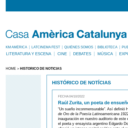
KM AMÈRICA
LATCINEMA FEST
QUIÉNES SOMOS
BIBLIOTECA
PU
LITERATURA Y ESCENA
CINE
DEBATES
MÚSICA
EXP
HOME
HISTÓRICO DE NOTÍCIAS
HISTÓRICO DE NOTÍCIAS
FECHA 04/10/2022
Raúl Zurita, un poeta de ensueñ
“Un sueño inconmensurable”. Así definió 
de Oro de la Poesía Latinoamericana 192
inauguración en nuestro auditorio de este e
el poeta y ensayista argentino Edgardo D