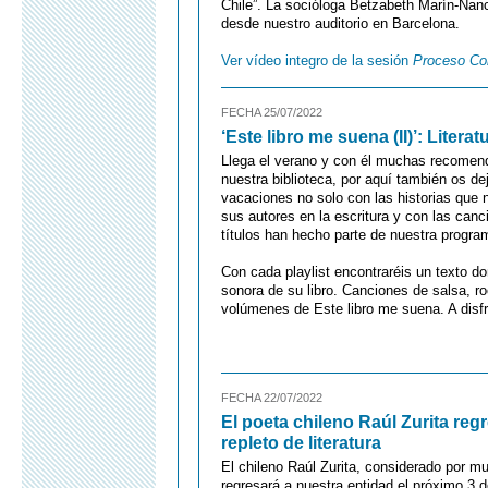
Chile”. La socióloga Betzabeth Marín-Na
desde nuestro auditorio en Barcelona.
Ver vídeo integro de la sesión
Proceso Con
FECHA 25/07/2022
‘Este libro me suena (II)’: Liter
Llega el verano y con él muchas recomend
nuestra biblioteca, por aquí también os d
vacaciones no solo con las historias que
sus autores en la escritura y con las can
títulos han hecho parte de nuestra program
Con cada playlist encontraréis un texto d
sonora de su libro. Canciones de salsa, ro
volúmenes de Este libro me suena. A disfru
FECHA 22/07/2022
El poeta chileno Raúl Zurita re
repleto de literatura
El chileno Raúl Zurita, considerado por 
regresará a nuestra entidad el próximo 3 