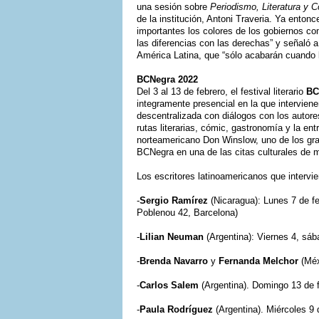
una sesión sobre
Periodismo, Literatura y 
de la institución, Antoni Traveria. Ya enton
importantes los colores de los gobiernos co
las diferencias con las derechas” y señaló 
América Latina, que “sólo acabarán cuando l
BCNegra 2022
Del 3 al 13 de febrero, el festival literario
BC
integramente presencial en la que intervien
descentralizada con diálogos con los autore
rutas literarias, cómic, gastronomía y la en
norteamericano Don Winslow, uno de los gra
BCNegra en una de las citas culturales de m
Los escritores latinoamericanos que intervie
-
Sergio Ramírez
(Nicaragua): Lunes 7 de fe
Poblenou 42, Barcelona)
-
Lilian Neuman
(Argentina): Viernes 4, sába
-
Brenda Navarro
y
Fernanda Melchor
(Méx
-
Carlos Salem
(Argentina). Domingo 13 de f
-
Paula Rodríguez
(Argentina). Miércoles 9 