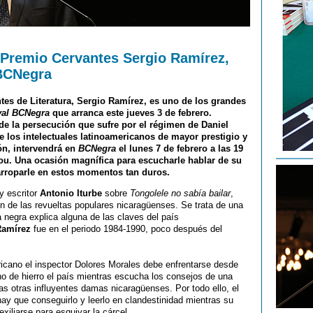
y Premio Cervantes Sergio Ramírez,
 BCNegra
tes de Literatura, Sergio Ramírez, es uno de los grandes
val BCNegra
que arranca este jueves 3 de febrero.
de la persecución que sufre por el régimen de Daniel
e los intelectuales latinoamericanos de mayor prestigio y
ón, intervendrá en
BCNegra
el lunes 7 de febrero a las 19
Nou. Una ocasión magnífica para escucharle hablar de su
rroparle en estos momentos tan duros.
y escritor
Antonio Iturbe
sobre
Tongolele no sabía bailar
,
ón de las revueltas populares nicaragüenses. Se trata de una
a negra explica alguna de las claves del país
Ramírez
fue en el periodo 1984-1990, poco después del
ericano el inspector Dolores Morales debe enfrentarse desde
no de hierro el país mientras escucha los consejos de una
s otras influyentes damas nicaragüenses. Por todo ello, el
ay que conseguirlo y leerlo en clandestinidad mientras su
xiliarse para esquivar la cárcel.