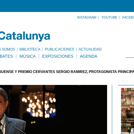
INSTAGRAM
YOUTUBE
FACEB
S SOMOS
BIBLIOTECA
PUBLICACIONES
ACTUALIDAD
BATES
MÚSICA
EXPOSICIONES
AGENDA
GÜENSE Y PREMIO CERVANTES SERGIO RAMÍREZ, PROTAGONISTA PRINCI