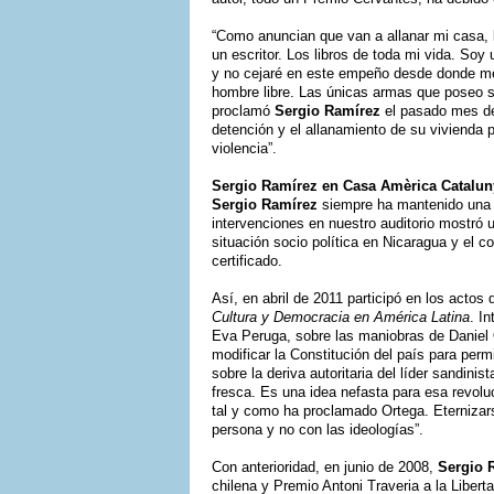
“Como anuncian que van a allanar mi casa, lo
un escritor. Los libros de toda mi vida. Soy
y no cejaré en este empeño desde donde me 
hombre libre. Las únicas armas que poseo s
proclamó
Sergio Ramírez
el pasado mes de
detención y el allanamiento de su vivienda po
violencia”.
Sergio Ramírez en Casa Amèrica Catalun
Sergio Ramírez
siempre ha mantenido una 
intervenciones en nuestro auditorio mostró 
situación socio política en Nicaragua y el 
certificado.
Así, en abril de 2011 participó en los acto
Cultura y Democracia en América Latina
. I
Eva Peruga, sobre las maniobras de Daniel 
modificar la Constitución del país para perm
sobre la deriva autoritaria del líder sandini
fresca. Es una idea nefasta para esa revolu
tal y como ha proclamado Ortega. Eternizarse
persona y no con las ideologías”.
Con anterioridad, en junio de 2008,
Sergio 
chilena y Premio Antoni Traveria a la Libe