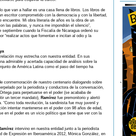
 que van a hallar es una casa llena de libros. Los libros de
 un escritor comprometido con la democracia y con la libertad,
encuentre. Mi obra literaria de años es la obra de un
on las palabras, y nunca me impondrán el silencio”,
 septiembre cuando la Fiscalía de Nicaragua ordenó su
r “realizar actos que fomentan e incitan al odio y la
ya
relación muy estrecha con nuestra entidad. En sus
una admirable y acertada capacidad de análisis sobre la
conjunto de América Latina como el paso del tiempo ha
s de conmemoración de nuestro centenario dialogando sobre
nterpelado por la periodista y conductora de la conversación,
Ortega para perpetuarse en el poder (se acababa de
itir un tercer mandato),
Ramírez
fue premonitorio y alertó
sta. “Como toda revolución, la sandinista fue muy juvenil y
ción intentar mantenerse en el poder con 98 años de edad,
 en el poder es un vicio político que tiene que ver con la
Ramírez
intervino en nuestra entidad junto a la periodista
rtad de Expresión en Iberoamérica 2012, Mónica González, en