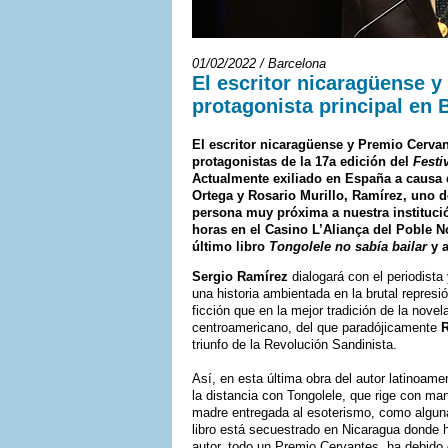
01/02/2022 / Barcelona
El escritor nicaragüense 
protagonista principal en
El escritor nicaragüense y Premio Cervan
protagonistas de la 17a edición del
Festi
Actualmente exiliado en España a causa 
Ortega y Rosario Murillo, Ramírez, uno d
persona muy próxima a nuestra instituci
horas en el Casino L’Aliança del Poble 
último libro
Tongolele no sabía bailar
y a
Sergio Ramírez
dialogará con el periodista 
una historia ambientada en la brutal represi
ficción que en la mejor tradición de la novel
centroamericano, del que paradójicamente
triunfo de la Revolución Sandinista.
Así, en esta última obra del autor latinoam
la distancia con Tongolele, que rige con ma
madre entregada al esoterismo, como alguna
libro está secuestrado en Nicaragua donde h
autor, todo un Premio Cervantes, ha debido e