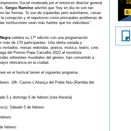
Compromiso Social
moderada por el entonces director general
ces,
Sergio Ramírez
advirtió que “hoy en día no son tan
mo las formas. Si son de izquierdas pero autoritarios, cesan
a la corrupción y el nepotismo como principales problemas de
as instituciones sean más fuertes que los individuos”.
Negra
celebra su 17ª edición con una programación
en más de 170 participantes. Una oferta variada y
s invitados, mesas redondas, poesía, música, teatro, cine,
trega del Premio Pepe Carvalho 2022 al novelista
ndes referentes mundiales del género, han convertido a
ayor relevancia en la ciudad.
nen en el festival tienen el siguiente programa:
brero. 19h. Casino L’Aliança del Poble Nou (Rambla del
do 5 y domingo 6 de febrero (ruta literaria)
ico). Sábado 5 de febrero.
ebrero.
de febrero.