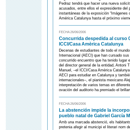
Pedraz tendrá que hacer una nueva solicitu
acusados, entre ellos el expresidente del 
instantáneas de la exposición “Imágenes 
América Catalunya hasta el próximo vierne
FECHA 26/06/2006
Concurrida despedida al curso 0
ICCI/Casa Amèrica Catalunya
Decenas de estudiantes de todo el mundo
Internacional (AECI) que han cursado sus
concurrido encuentro que ha tenido lugar 
del director general de la entidad, Antoni
Manuel, –el ICCI/Casa Amèrica Catalunya 
AECI para estudiar en Catalunya y tambié
internacionales–, el pianista mexicano Al
interpretación de varios temas en diferent
ovación del auditorio ha premiado el brill
FECHA 26/06/2006
La abstención impide la incorp
pueblo natal de Gabriel García 
Amb una marcada abstenció, els habitants 
pretenia afegir al municipi el literari nom 