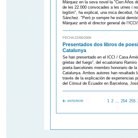
Márquez en la seva novel·la "Cien Años 
de les 22.000 convocades a les urnes i no
legítim", ha explicat, una mica decebut, l
Sánchez. "Però jo sempre he estat demòcrat
Márquez amb el director general de l’ICCI
FECHA 22/06/2006
Presentados dos libros de poesí
Catalunya
Se han presentado en el ICCI / Casa Amèri
grietas del fuego”, del ecuatoriano Ramir
poeta barcelonés miembro honorario de la
Catalunya. Ambos autores han resaltado la
través de la explicación de experiencias 
del Cónsul de Ecuador en Barcelona, Jos
1
2
...
254
255
ANTERIOR