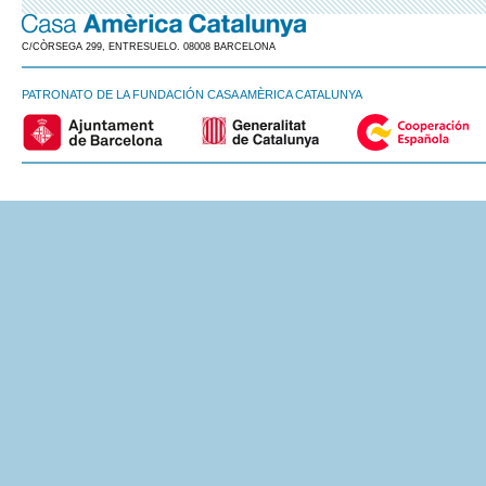
C/CÒRSEGA 299, ENTRESUELO. 08008 BARCELONA
PATRONATO DE LA FUNDACIÓN CASA AMÈRICA CATALUNYA