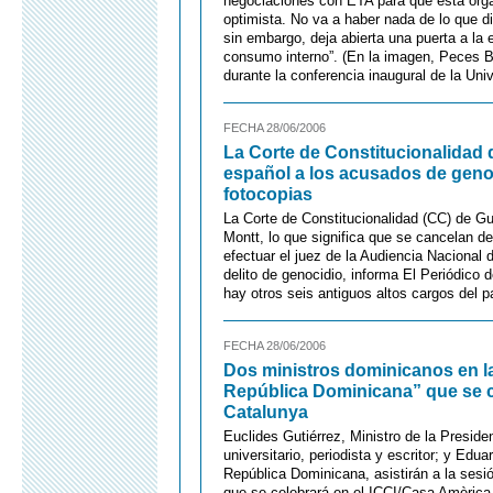
negociaciones con ETA para que esta orga
optimista. No va a haber nada de lo que di
sin embargo, deja abierta una puerta a la
consumo interno”. (En la imagen, Peces B
durante la conferencia inaugural de la Uni
FECHA 28/06/2006
La Corte de Constitucionalidad d
español a los acusados de genoc
fotocopias
La Corte de Constitucionalidad (CC) de Gu
Montt, lo que significa que se cancelan de 
efectuar el juez de la Audiencia Nacional
delito de genocidio, informa El Periódico
hay otros seis antiguos altos cargos del p
FECHA 28/06/2006
Dos ministros dominicanos en la
República Dominicana” que se c
Catalunya
Euclides Gutiérrez, Ministro de la Preside
universitario, periodista y escritor; y Edu
República Dominicana, asistirán a la sesi
que se celebrará en el ICCI/Casa Amèrica C