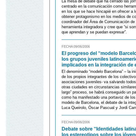
La mesa de debate que ha cerrado las jor
centrado en la comunicación como herrami
en los que se hace hincapié en ofrecer a 
obtener protagonismo en los medios de co
coordinador del Área de Comunicación de 
herramienta integradora y cree que “si so
que aprendan y se puedan expresar”.
FECHA 09/06/2006
El progreso del “modelo Barcelo
los grupos juveniles latinoameri
implicados en la integración de 
El denominado “modelo Barcelona” – la ini
de los propios integrantes de los colectiv
asociaciones juveniles- va salvando todos
otras ciudades en circunstancias similare
largo” proceso, se habrá conseguido un pa
como ha manifestado una portavoz de los L
modelo de Barcelona, el debate de la inte
Luca Queirolo, Òscar Pascual y Jordi Ca
FECHA 09/06/2006
Debate sobre “Identidades latin
los estereotipos sobre los jóve