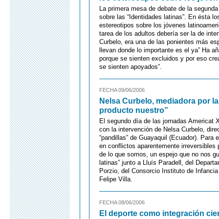
La primera mesa de debate de la segunda 
sobre las “Identidades latinas”. En ésta l
estereotipos sobre los jóvenes latinoamer
tarea de los adultos debería ser la de in
Curbelo, era una de las ponientes más esp
llevan donde lo importante es el ya” Ha a
porque se sienten excluidos y por eso cr
se sienten apoyados”.
FECHA 09/06/2006
Nelsa Curbelo, mediadora por la
producto nuestro”
El segundo día de las jornadas Americat 
con la intervención de Nelsa Curbelo, dir
“pandillas” de Guayaquil (Ecuador). Para 
en conflictos aparentemente irreversibles 
de lo que somos, un espejo que no nos gus
latinas” junto a Lluís Paradell, del Depart
Porzio, del Consorcio Instituto de Infanc
Felipe Villa.
FECHA 08/06/2006
El deporte como integración cier