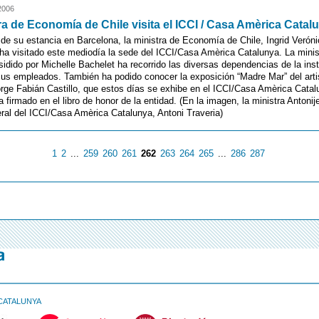
2006
ra de Economía de Chile visita el ICCI / Casa Amèrica Catal
de su estancia en Barcelona, la ministra de Economía de Chile, Ingrid Verón
 ha visitado este mediodía la sede del ICCI/Casa Amèrica Catalunya. La minis
sidido por Michelle Bachelet ha recorrido las diversas dependencias de la inst
us empleados. También ha podido conocer la exposición “Madre Mar” del arti
ge Fabián Castillo, que estos días se exhibe en el ICCI/Casa Amèrica Catal
a firmado en el libro de honor de la entidad. (En la imagen, la ministra Antonij
eral del ICCI/Casa Amèrica Catalunya, Antoni Traveria)
1
2
...
259
260
261
262
263
264
265
...
286
287
CATALUNYA