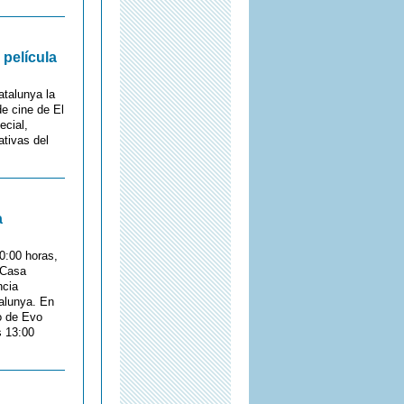
 película
atalunya la
de cine de El
ecial,
ativas del
a
0:00 horas,
/Casa
ncia
alunya. En
o de Evo
s 13:00