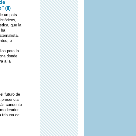
 de
 (II)
de un país
istóricos,
tica, que la
 ha
ternalista,
ntes, e
ios para la
lona donde
a a la
el futuro de
a presencia
más candente
 moderador
 tribuna de