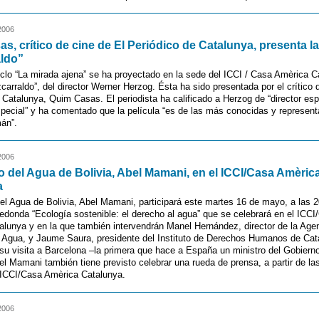
2006
s, crítico de cine de El Periódico de Catalunya, presenta la
aldo”
iclo “La mirada ajena” se ha proyectado en la sede del ICCI / Casa Amèrica C
tzcarraldo”, del director Werner Herzog. Ésta ha sido presentada por el crítico 
 Catalunya, Quim Casas. El periodista ha calificado a Herzog de “director esp
special” y ha comentado que la película “es de las más conocidas y represent
mán”.
2006
ro del Agua de Bolivia, Abel Mamani, en el ICCI/Casa Amèric
a
del Agua de Bolivia, Abel Mamani, participará este martes 16 de mayo, a las 2
edonda “Ecología sostenible: el derecho al agua” que se celebrará en el ICCI
lunya y en la que también intervendrán Manel Hernández, director de la Age
l Agua, y Jaume Saura, presidente del Instituto de Derechos Humanos de Cat
su visita a Barcelona –la primera que hace a España un ministro del Gobiern
l Mamani también tiene previsto celebrar una rueda de prensa, a partir de la
 ICCI/Casa Amèrica Catalunya.
2006