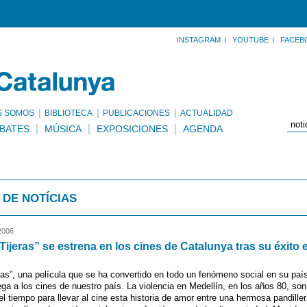
INSTAGRAM
YOUTUBE
FACEB
S SOMOS
BIBLIOTECA
PUBLICACIONES
ACTUALIDAD
BATES
MÚSICA
EXPOSICIONES
AGENDA
 DE NOTÍCIAS
2006
Tijeras” se estrena en los cines de Catalunya tras su éxito 
eras”, una película que se ha convertido en todo un fenómeno social en su país
ega a los cines de nuestro país. La violencia en Medellín, en los años 80, son
el tiempo para llevar al cine esta historia de amor entre una hermosa pandille