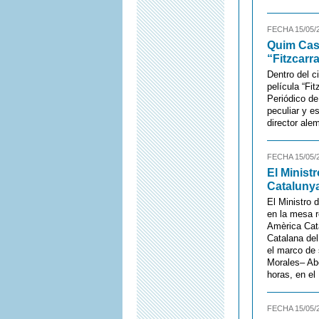
FECHA 15/05/
Quim Casa
“Fitzcarr
Dentro del c
película “Fi
Periódico de
peculiar y e
director ale
FECHA 15/05/
El Minist
Cataluny
El Ministro 
en la mesa r
Amèrica Cata
Catalana de
el marco de 
Morales– Abe
horas, en el
FECHA 15/05/