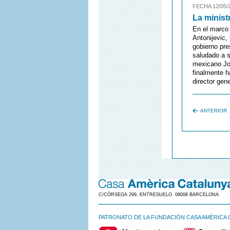
FECHA 12/05/
La minist
En el marco 
Antonijevic,
gobierno pre
saludado a s
mexicano Jor
finalmente h
director gen
ANTERIOR
C/CÒRSEGA 299, ENTRESUELO. 08008 BARCELONA
PATRONATO DE LA FUNDACIÓN CASA AMÈRICA 