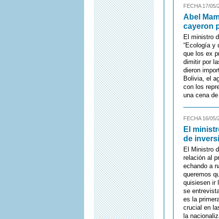
FECHA 17/05/
Abel Mama
cayeron p
El ministro 
“Ecología y 
que los ex 
dimitir por 
dieron impor
Bolivia, el 
con los repr
una cena de 
FECHA 16/05/
El minist
de invers
El Ministro 
relación al 
echando a n
queremos que
quisiesen ir
se entrevist
es la primer
crucial en l
la nacionali