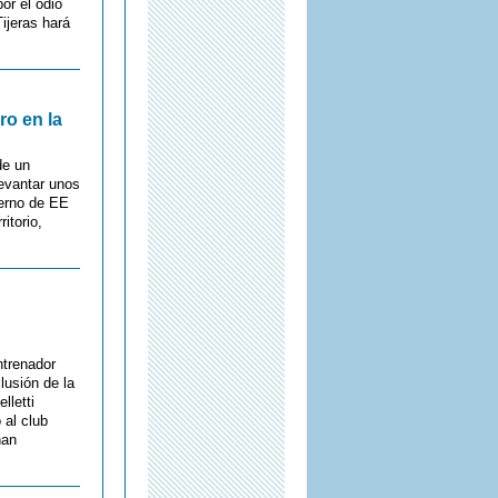
or el odio
ijeras hará
o en la
de un
evantar unos
ierno de EE
itorio,
ntrenador
lusión de la
lletti
 al club
han