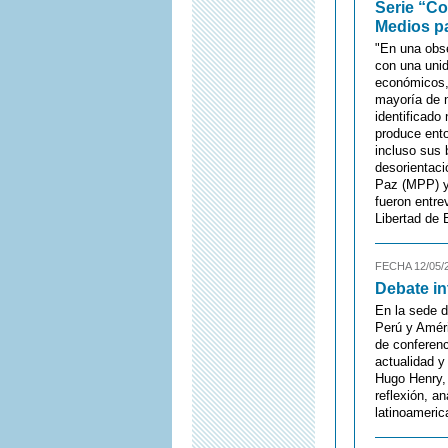
Serie “Co
Medios pa
"En una obse
con una unid
económicos, 
mayoría de n
identificado
produce ento
incluso sus 
desorientaci
Paz (MPP) y
fueron entre
Libertad de 
FECHA 12/05/
Debate in
En la sede d
Perú y Améri
de conferenc
actualidad 
Hugo Henry, 
reflexión, a
latinoameric