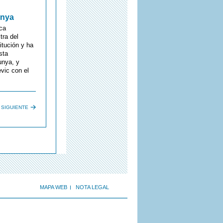
unya
ica
tra del
itución y ha
sta
unya, y
evic con el
SIGUIENTE
MAPA WEB
NOTA LEGAL