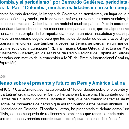
lombia y el periodismo” por Bernardo Gutiérrez, periodista
ra la Paz: “Colombia, muchas realidades en un solo cuerpo”
rvación más detenida, la imagen de Colombia se transforma, en lugar de la 
ad económica y social, en la de varios países, en varios entornos sociales, h
e incluso raciales. Colombia es en realidad muchos países. Y esta caracterís
uestras clases dirigentes no reconoce sino parcialmente, que es algo que no
 nunca en su complejidad e importancia, salvo a un nivel anecdótico y cuasi pa
nces un escenario seguro para que los actos de poder de estas clases dirige
buenas intenciones, que también a veces las tienen, se pierdan en un mar de
ón, inefectividad y corrupción". (En la imagen, Gloria Ortega, directora de Med
 Bernardo Gutiérrez, en los estudios de Radio Nacional de España en Barce
vistados con motivo de la concesión a MPP del Premio Internacional Cataluny
Expresión)
2006
tenso sobre el presente y futuro en Perú y América Latina
el ICCI / Casa Amèrica se ha celebrado el “Tercer debate sobre el presente y 
ca Latina” organizado por el Centro Peruano en Barcelona. Ha contado con l
iantes de Ecuador, Colombia, Bolivia y Perú, que han tratado los temas de 
y sobre los momentos de cambio que están viviendo estos países andinos. El
licenciado en Derecho, Filosofía y Letras, ha presentado el debate como “una
nálisis, de una búsqueda de realidades y problemas que tenemos cada país
ano que tienen variantes económicas, sociológicas e incluso filosóficas”.