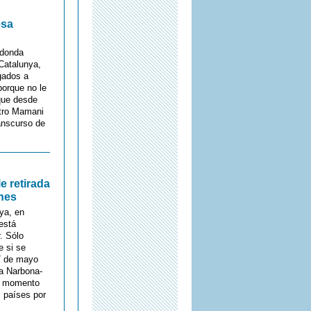
esa
edonda
 Catalunya,
gados a
porque no le
 que desde
stro Mamani
anscurso de
e retirada
ones
ya, en
 está
. Sólo
e si se
17 de mayo
na Narbona-
un momento
s países por