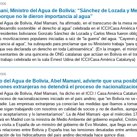
2006
ni, Ministro del Agua de Bolivia: “Sánchez de Lozada y M
orque no le dieron importancia al agua”
del Agua de Bolivia, Abel Mamani, ha afirmado, en el transcurso de la mesa r
desarrollo sostenible: el derecho al agua” celebrada en el ICCI/Casa América
presidentes bolivianos Gonzalo Sánchez de Lozada y Carlos Mesa fueron obli
las movilizaciones populares iniciadas a raíz de “la guerra” del agua. “Cayeron 
tancia al agua”, ha subrayado para proclamar que su Ministerio trabaja “para
agua sea declarada un derecho en toda Latinoamérica”. (En la imagen, el mini
esentantes de una quincena de ONG catalanas que actúan en Bolivia en el tr
trabajo celebrada en la sala Ernest Udina del ICCI/Casa Amèrica Catalunya)
2006
ro del Agua de Bolivia, Abel Mamani, advierte que una posibl
iones extranjeras no detendrá el proceso de nacionalizaci
del Agua de Bolivia, Abel Mamani, ha dicho en el ICCI / Casa Amèrica Catalun
proceso de nacionalizaciones iniciado en el país andino, que “en Bolivia no se
adie. Las empresas extranjeras ya conocían las medidas que íbamos a tomar
 sigan trabajando con nosotros en calidad de socios y no de dueños, aunqu
 lo aceptaríamos y lo lamentaríamos”. La de Abel Mamani -que el miércoles 
ará en Madrid con la ministra de Medio Ambiente del gobierno español, Cristi
a visita a España de un ministro del gobierno de Evo Morales, que llega en 
as relaciones entre Bolivia y España tras las tensiones desatadas entre ambo
zación de los hidrocarburos del país andino decretada hace quince días.