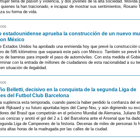
 mujer llena de pasión y violencia, y dos jóvenes de la alta sociedad. Movida p
 quienes la han traicionado, e incapaz de mostrar sus sentimientos, Rosario T
za su forma de vida.
2006
o estadounidense aprueba la construcción de un nuevo mur
con México
e Estados Unidos ha aprobado una enmienda hoy que prevé la construcción 
ro de 595 kilómetros que separará este país con México. También se prevé l
os de barreras para impedir el paso de automóviles. Con esta medida el Gob
minar con la entrada de millones de ciudadanos de esta nacionalidad a su terr
en situación de ilegalidad.
2006
eño Belletti, decisivo en la conquista de la segunda Liga de
s del Futbol Club Barcelona
a suplencia esta temporada, cuando parecía haber perdido la confianza del e
nk Rijkaard y su futuro apuntaba lejos del Camp Nou, y aún digiriendo su exc
adores del Brasil que competirán en el próximo Mundial de Alemania, Juliano Be
sus cenizas y anotó el gol del 2 a 1 del Barcelona ante el Arsenal que ha dado
segunda Liga de Campeones de la historia. Decenas de miles de personas lo 
sta altas horas de la madrugada por las calles de la ciudad.