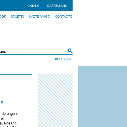
CATALÀ
CASTELLANO
OOK
BOLETÍN
HAZTE AMIGO
CONTACTO
en
 de origen,
 el
ra, Rosario