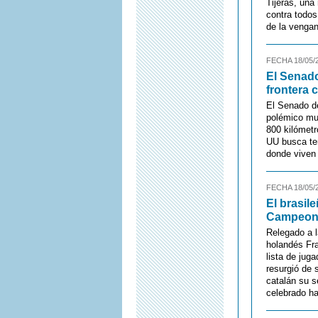
Tijeras, una
contra todos
de la vengan
FECHA 18/05/
El Senad
frontera 
El Senado d
polémico mu
800 kilómetr
UU busca ter
donde viven 
FECHA 18/05/
El brasil
Campeone
Relegado a l
holandés Fra
lista de jug
resurgió de 
catalán su 
celebrado ha