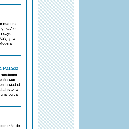
ué manera
s
y
ella/os
 Ensayo
023) y la
 Modera
ma Parada’
ta mexicana
spaña con
en la ciudad
la historia
 una lógica
) con más de