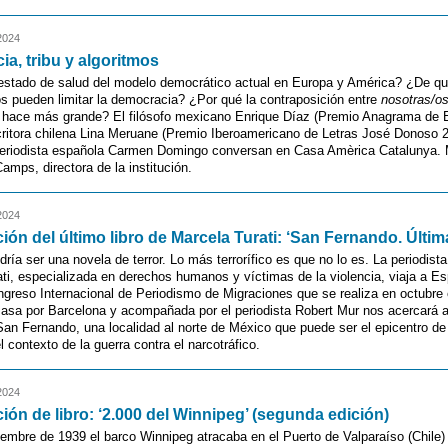
2024
a, tribu y algoritmos
 estado de salud del modelo democrático actual en Europa y América? ¿De q
os pueden limitar la democracia? ¿Por qué la contraposición entre
nosotras/o
 hace más grande? El filósofo mexicano Enrique Díaz (Premio Anagrama de
critora chilena Lina Meruane (Premio Iberoamericano de Letras José Donoso 2
 periodista española Carmen Domingo conversan en Casa Amèrica Catalunya.
Camps, directora de la institución.
2024
ión del último libro de Marcela Turati: ‘San Fernando. Últi
odría ser una novela de terror. Lo más terrorífico es que no lo es. La periodis
ti, especializada en derechos humanos y víctimas de la violencia, viaja a E
greso Internacional de Periodismo de Migraciones que se realiza en octubre 
asa por Barcelona y acompañada por el periodista Robert Mur nos acercará a 
San Fernando, una localidad al norte de México que puede ser el epicentro de
l contexto de la guerra contra el narcotráfico.
2024
ión de libro: ‘2.000 del Winnipeg’ (segunda edición)
iembre de 1939 el barco Winnipeg atracaba en el Puerto de Valparaíso (Chile