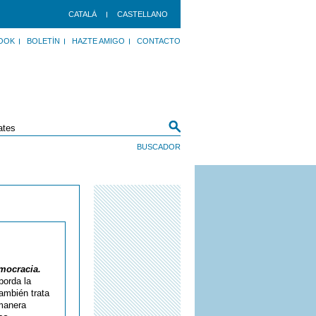
CATALÀ
CASTELLANO
OOK
BOLETÍN
HAZTE AMIGO
CONTACTO
mocracia.
borda la
ambién trata
 manera