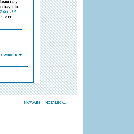
fesiones y
un trayecto
2.000 del
esor de
SIGUIENTE
MAPA WEB
NOTA LEGAL