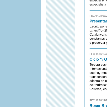
especial en 
especialista
FECHA 28/01/
Presentac
Escrito por e
un exilio
(20
Catalunya tr
constantes e
y preservar 
FECHA 16/12/
Ciclo “¿Q
Tercera sesi
Internaciona
que hay muc
transcenden
adentra en u
del territor
Carreras, com
FECHA 28/11/
Roser Br