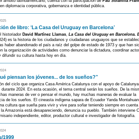
el ámbito latinoamericano, cuenta con la participación de
Pau Solanilla Fran
 en diplomacia corporativa, gobernanza e identidad pública.
2025
ión de libro: ‘La Casa del Uruguay en Barcelona’
l historiador
David Martínez Llamas
,
La Casa del Uruguay en Barcelona. B
24) es la historia de los ciudadanos y ciudadanas uruguayos que se establec
as haber abandonado el país a raíz del golpe de estado de 1973 y que han si
n la organización de actividades como denunciar la dictadura, coordinar actos
y difundir su cultura hasta hoy en día.
2024
ué piensan los jóvenes... de los sueños?”
ón del ciclo que organiza Casa Amèrica Catalunya con el apoyo de Catalunya
l durante 2024. En esta ocasión, el tema central serán los sueños. De la mi
has maneras de ver o pensar el mundo, hay muchas maneras de evaluar la
cia de los sueños. El cineasta indígena sapara de Ecuador Yanda Montahuan
na cultura que sueña para vivir y vive para soñar teniendo siempre en cuenta
io: la Amazonía está desapareciendo, denuncia su pueblo. También interviene C
isario independiente, editor, productor cultural e investigador de fotografía.
2024
u/1999