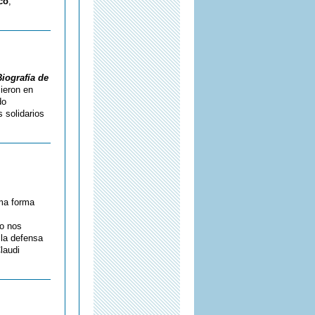
co
,
iografía de
ieron en
do
 solidarios
sma forma
o nos
 la defensa
laudi