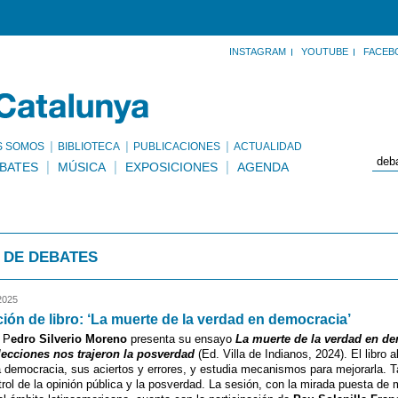
INSTAGRAM
YOUTUBE
FACEB
S SOMOS
BIBLIOTECA
PUBLICACIONES
ACTUALIDAD
BATES
MÚSICA
EXPOSICIONES
AGENDA
 DE DEBATES
2025
ión de libro: ‘La muerte de la verdad en democracia’
a P
edro Silverio Moreno
presenta su ensayo
La muerte de la verdad en de
ecciones nos trajeron la posverdad
(Ed. Villa de Indianos, 2024). El libro a
la democracia, sus aciertos y errores, y estudia mecanismos para mejorarla. T
trol de la opinión pública y la posverdad. La sesión, con la mirada puesta de