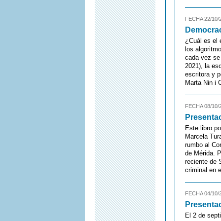
FECHA 22/10/
Democraci
¿Cuál es el
los algoritm
cada vez se
2021), la es
escritora y
Marta Nin i 
FECHA 08/10/
Presentac
Este libro p
Marcela Tura
rumbo al Con
de Mérida. P
reciente de 
criminal en e
FECHA 04/10/
Presentac
El 2 de sept