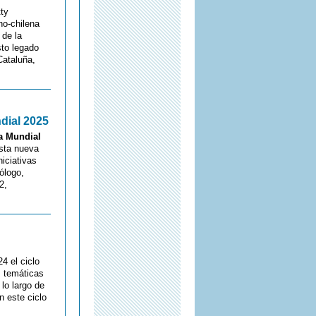
tty
no-chilena
 de la
sto legado
Cataluña,
dial 2025
a Mundial
sta nueva
iciativas
ólogo,
2,
4 el ciclo
s temáticas
lo largo de
n este ciclo