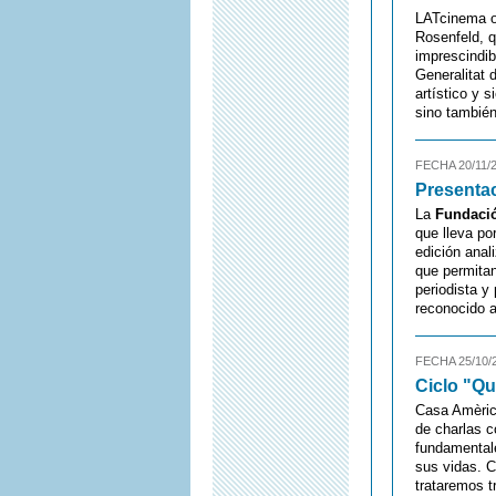
LATcinema o
Rosenfeld, qu
imprescindib
Generalitat 
artístico y 
sino también
FECHA 20/11/
Presentac
La
Fundació
que lleva por
edición anal
que permitan
periodista y
reconocido a
FECHA 25/10/
Ciclo "Qu
Casa Amèrica
de charlas 
fundamentale
sus vidas. C
trataremos t