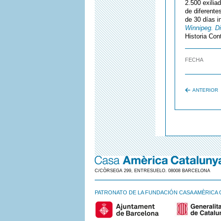
2.500 exilia
de diferentes
de 30 días i
Winnipeg. Di
Historia Con
FECHA
ANTERIOR
C/CÒRSEGA 299, ENTRESUELO. 08008 BARCELONA
PATRONATO DE LA FUNDACIÓN CASA AMÈRICA 