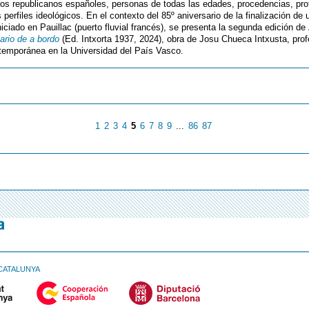
dos republicanos españoles, personas de todas las edades, procedencias, pro
 perfiles ideológicos. En el contexto del 85º aniversario de la finalización de 
niciado en Pauillac (puerto fluvial francés), se presenta la segunda edición de
ario de a bordo
(Ed. Intxorta 1937, 2024), obra de Josu Chueca Intxusta, prof
temporánea en la Universidad del País Vasco.
1
2
3
4
5
6
7
8
9
...
86
87
CATALUNYA