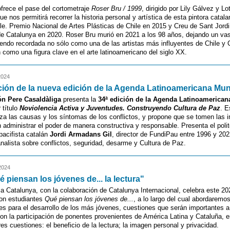
frece el pase del cortometraje
Roser Bru / 1999
, dirigido por Lily Gálvez y Lo
e nos permitirá recorrer la historia personal y artística de esta pintora catala
le. Premio Nacional de Artes Plásticas de Chile en 2015 y Creu de Sant Jordi
de Catalunya en 2020. Roser Bru murió en 2021 a los 98 años, dejando un va
siendo recordada no sólo como una de las artistas más influyentes de Chile y 
 como una figura clave en el arte latinoamericano del siglo XX.
2024
ión de la nueva edición de la Agenda Latinoamericana Mun
n Pere Casaldàliga
presenta la
34ª edición de la Agenda Latinoamerican
 título
Noviolencia Activa y Juventudes. Construyendo Cultura de Paz
. E
iza las causas y los síntomas de los conflictos, y propone que se tomen las in
 administrar el poder de manera constructiva y responsable. Presenta el polit
 pacifista catalán
Jordi Armadans Gil
, director de FundiPau entre 1996 y 202
nalista sobre conflictos, seguridad, desarme y Cultura de Paz.
2024
é piensan los jóvenes de... la lectura"
 Catalunya, con la colaboración de Catalunya Internacional, celebra este 202
con estudiantes
Qué piensan los jóvenes de...
, a lo largo del cual abordaremo
s para el desarrollo de los más jóvenes, cuestiones que serán importantes a 
on la participación de ponentes provenientes de América Latina y Cataluña, e
res cuestiones: el beneficio de la lectura; la imagen personal y privacidad.